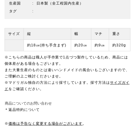
生産国
日本製（全工程国内生産）
タグ
サイズ
縦
幅
マチ
重さ
約18㎝(持ち手含まず)
約20㎝
約9㎝
約320g
※こちらの商品は職人が手作業で1点づつ製作しているため、商品には
個体差がある場合もございます。
また大量生産のものとは違いハンドメイドの風合いもございますので、
ご理解の上ご検討くださいませ。
※マドリガル独自の方法により採寸しています。採寸方法は
サイズガイ
ド
をご確認ください。
商品についてのお問い合わせ
＊返品特約について
※
価格は予告なく変更する場合がございます
。