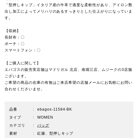
「型押しキップ」イタリア産の牛革で適度な柔軟性があり、アイロン艶
出し加工によってメリハリのあるすっきりとした仕上がりになっていま
す。
【収納】
長財布：〇
ポーチ：〇
スマートフォン：〇
【ご購入に関して】
エバゴスの販売実店舗は
マドリガル 北店
、
南堀江店
、
ムジーク
の3店舗
ございます。
ご希望の商品の在庫の有無はご来店希望の店舗メールにお気軽にお問い
合わせくださいませ。
品番
ebagos-11584-BK
タイプ
WOMEN
カテゴリ
バッグ
素材
紅籐、型押しキップ