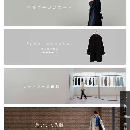
「いい年齢 いい洋服」