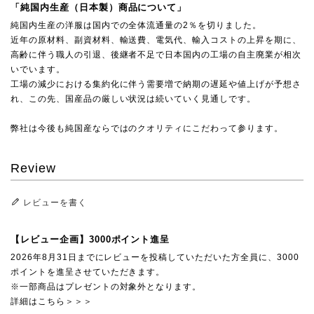
「純国内生産（日本製）商品について」
純国内生産の洋服は国内での全体流通量の2％を切りました。
近年の原材料、副資材料、輸送費、電気代、輸入コストの上昇を期に、
高齢に伴う職人の引退、後継者不足で日本国内の工場の自主廃業が相次
いでいます。
工場の減少における集約化に伴う需要増で納期の遅延や値上げが予想さ
れ、この先、国産品の厳しい状況は続いていく見通しです。
弊社は今後も純国産ならではのクオリティにこだわって参ります。
Review
レビューを書く
【レビュー企画】3000ポイント進呈
2026年8月31日までにレビューを投稿していただいた方全員に、3000
ポイントを進呈させていただきます。
※一部商品はプレゼントの対象外となります。
詳細はこちら＞＞＞