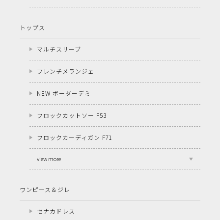
トップス
マルチスリーブ
フレンチメランジェ
NEW ボーダーデミ
フロックカットソー F53
フロックカーディガン F71
view more
ワンピース＆ジレ
セナカドレス