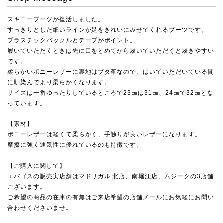
スキニーブーツが復活しました。
すっきりとした細いラインが足をきれいにみせてくれるブーツです。
プラスチックバックルとテープがポイント。
履いていただくときは先に口をとめてから履いていただくと履きやすい
です。
柔らかいポニーレザーに裏地はブタ革なので、はいていただいている間
に馴染んでより柔らかくなります。
サイズは一番ゆったりしているところで23㎝は31㎝、24㎝で32㎝とな
っています。
【素材】
ポニーレザーは軽くて柔らかく、手触りが良いレザーになります。
摩擦に強く通気性に優れているのも特徴です。
【ご購入に関して】
エバゴスの販売実店舗は
マドリガル 北店
、
南堀江店
、
ムジーク
の3店舗
ございます。
ご希望の商品の在庫の有無はご来店希望の店舗メールにお気軽にお問い
合わせくださいませ。