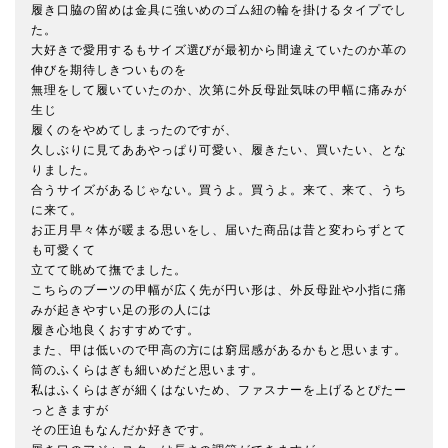
履き口脇の留めは金具に強いめのゴム紐の輪を掛けるタイプでし
た。

大好きで愛用するもサイズ選びが最初から間違えていたのか革の
伸びを期待しきついものを

無理をして履いていたのか、次第に外反母趾気味の甲幅に痛みが
生じ

履くのをやめてしまったのですが、

久しぶりに見てああやっぱり可愛い、履きたい、買いたい、とな
りました。

合うサイズがあるじゃない。買うよ。買うよ。来て、来て、うち
に来て。

お正月早々体が暖まる思いをし、届いた商品は昔と変わらずとて
も可愛くて

立てて眺めて撫でました。

こちらのブーツの甲幅が広く先が円い形は、外反母趾や小指に痛
みが起きやすい足の形の人には

履き心地良くおすすめです。

また、甲は低いので甲高の方には窮屈感があるかもと思います。

筒のふくらはぎも細いめだと思います。

私はふくらはぎが細くはないため、ファスナーを上げるとぴたー
っときますが

その圧迫もなんだか好きです。
