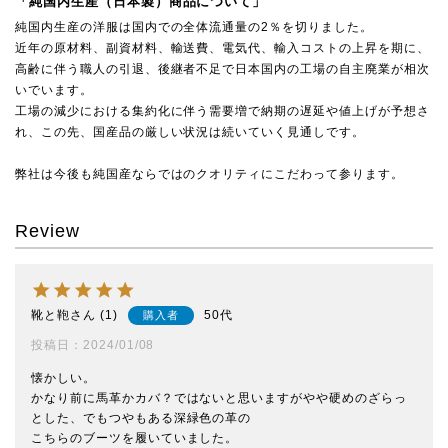
「純国内生産（日本製）商品について」
純国内生産の洋服は国内での全体流通量の2％を切りました。
近年の原材料、副資材料、輸送費、電気代、輸入コストの上昇を期に、
高齢に伴う職人の引退、後継者不足で日本国内の工場の自主廃業が相次
いでいます。
工場の減少における集約化に伴う需要増で納期の遅延や値上げが予想さ
れ、この先、国産品の厳しい状況は続いていく見通しです。
弊社は今後も純国産ならではのクオリティにこだわって参ります。
Review
靴と鞄
1
50代
購入者
投稿日
2024/01/08
懐かしい。

かなり前に馬革かカバ？ではないと思いますがやや硬めのざらっ
とした、でもつやもある深緑色の革の

こちらのブーツを履いていました。
