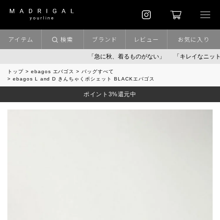
アイテム
検索
ブランド
レビュー
お気に入り
「急に秋、着るものがない」
「キレイなニット」
ポ
トップ
ebagos エバゴス
バッグすべて
ebagos L and D きんちゃくポシェット BLACKエバゴス
ポイント3%還元中