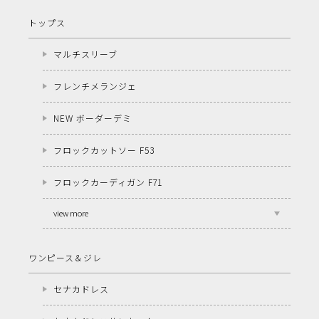
トップス
マルチスリーブ
フレンチメランジェ
NEW ボーダーデミ
フロックカットソー F53
フロックカーディガン F71
view more
ワンピース＆ジレ
セナカドレス