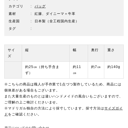
カテゴリ
バッグ
素材
紅籐、ダイニーマ＋牛革
生産国
日本製（全工程国内生産）
タグ
サイ
縦
幅
奥行
重さ
ズ
約25㎝（持ち手含ま
約11
約7㎝
約140g
ず）
㎝
※こちらの商品は職人が手作業で1点づつ製作しているため、商品には
個体差がある場合もございます。
また大量生産のものとは違いハンドメイドの風合いもございますので、
ご理解の上ご検討くださいませ。
※マドリガル独自の方法により採寸しています。採寸方法は
サイズガイ
ド
をご確認ください。