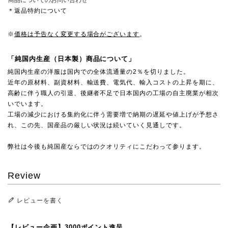
商品についてのお問い合わせ
＊返品特約について
※
価格は予告なく変更する場合がございます
。
「純国内生産（日本製）商品について」
純国内生産の洋服は国内での全体流通量の2％を切りました。
近年の原材料、副資材料、輸送費、電気代、輸入コストの上昇を期に、
高齢に伴う職人の引退、後継者不足で日本国内の工場の自主廃業が相次
いでいます。
工場の減少における集約化に伴う需要増で納期の遅延や値上げが予想さ
れ、この先、国産品の厳しい状況は続いていく見通しです。
弊社は今後も純国産ならではのクオリティにこだわって参ります。
Review
レビューを書く
【レビュー企画】3000ポイント進呈