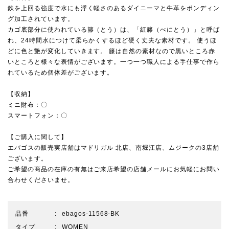
鉄を上回る強度で水にも浮く軽さのあるダイニーマと牛革をポンディン
グ加工されています。
カゴ底部分に使われている籐（とう）は、「紅籐（べにとう）」と呼ば
れ、24時間水につけて柔らかくするほど硬く丈夫な素材です。 使うほ
どに色と艶が変化していきます。 籐は自然の素材なので黒いところ赤
いところと様々な表情がございます。一つ一つ職人による手仕事で作ら
れているため個体差がございます。
【収納】
ミニ財布：〇
スマートフォン：〇
【ご購入に関して】
エバゴスの販売実店舗は
マドリガル 北店
、
南堀江店
、
ムジーク
の3店舗
ございます。
ご希望の商品の在庫の有無はご来店希望の店舗メールにお気軽にお問い
合わせくださいませ。
品番
ebagos-11568-BK
タイプ
WOMEN