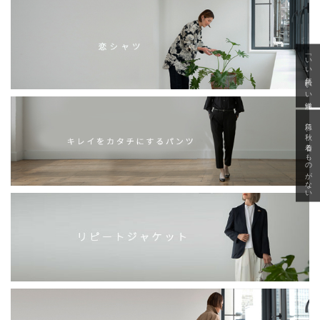
「いい年齢 いい洋服」
急に秋、着るものがない