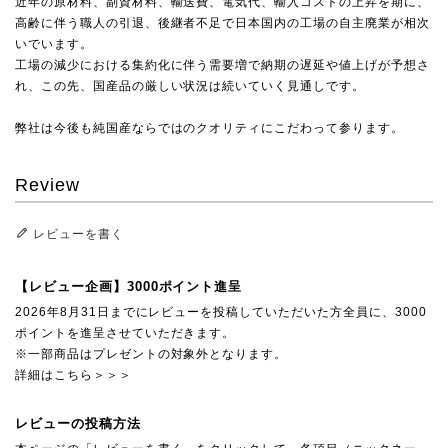
近年の原材料、副資材料、輸送費、電気代、輸入コストの上昇を期に、
高齢に伴う職人の引退、後継者不足で日本国内の工場の自主廃業が相次
いでいます。
工場の減少における集約化に伴う需要増で納期の遅延や値上げが予想さ
れ、この先、国産品の厳しい状況は続いていく見通しです。
弊社は今後も純国産ならではのクオリティにこだわって参ります。
Review
レビューを書く
【レビュー企画】3000ポイント進呈
2026年8月31日までにレビューを投稿していただいた方全員に、3000
ポイントを進呈させていただきます。
※一部商品はプレゼントの対象外となります。
詳細はこちら＞＞＞
レビューの投稿方法