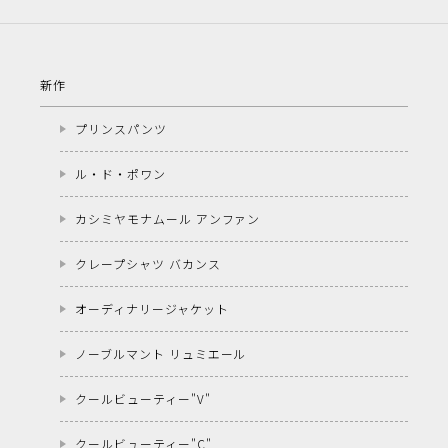
新作
プリンスパンツ
ル・ド・ポワン
カシミヤモナムール アンファン
クレープシャツ バカンス
オーディナリージャケット
ノーブルマント リュミエール
クールビューティー"V"
クールビューティー"C"