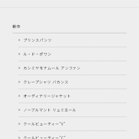
新作
プリンスパンツ
ル・ド・ポワン
カシミヤモナムール アンファン
クレープシャツ バカンス
オーディナリージャケット
ノーブルマント リュミエール
クールビューティー"V"
クールビューティー"C"