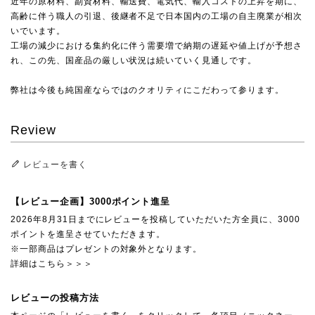
近年の原材料、副資材料、輸送費、電気代、輸入コストの上昇を期に、
高齢に伴う職人の引退、後継者不足で日本国内の工場の自主廃業が相次
いでいます。
工場の減少における集約化に伴う需要増で納期の遅延や値上げが予想さ
れ、この先、国産品の厳しい状況は続いていく見通しです。
弊社は今後も純国産ならではのクオリティにこだわって参ります。
Review
レビューを書く
【レビュー企画】3000ポイント進呈
2026年8月31日までにレビューを投稿していただいた方全員に、3000
ポイントを進呈させていただきます。
※一部商品はプレゼントの対象外となります。
詳細はこちら＞＞＞
レビューの投稿方法