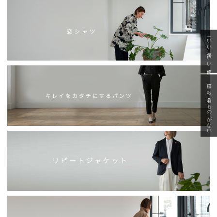
「いい年齢 いい洋服」
急に秋、着るものがない