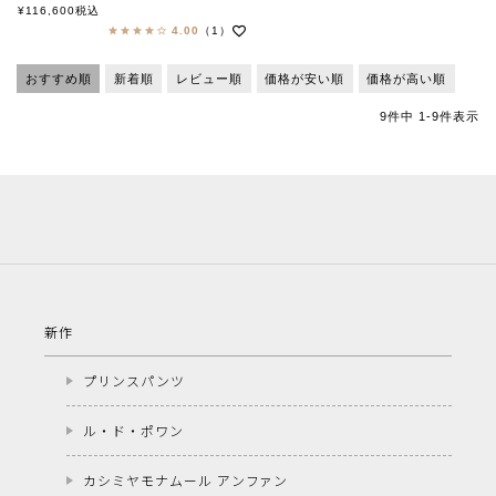
MULTI OMINO
¥
116,600
税込
エンリー ベグリン
4.00
（1）
おすすめ順
新着順
レビュー順
価格が安い順
価格が高い順
9
件中
1
-
9
件表示
新作
プリンスパンツ
ル・ド・ポワン
カシミヤモナムール アンファン