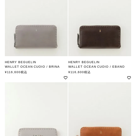
HENRY BEGUELIN
HENRY BEGUELIN
WALLET OCEAN CUOIO / BRINA
WALLET OCEAN CUOIO / EBANO
ONECOLOR OMINO
MULTI OMINO
¥
116,600
税込
¥
116,600
税込
エンリー ベグリン
エンリー ベグリン