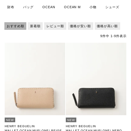
財布
バッグ
OCEAN
OCEAN M
小物
シューズ
おすすめ順
新着順
レビュー順
価格が安い順
価格が高い順
9
件中
1
-
9
件表示
NEW
NEW
HENRY BEGUELIN
HENRY BEGUELIN
WALLET OCEAN MUFLONE/ BEIGE
WALLET OCEAN MUFLONE/ NERO