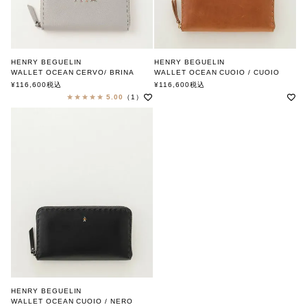
HENRY BEGUELIN
HENRY BEGUELIN
WALLET OCEAN CERVO/ BRINA
WALLET OCEAN CUOIO / CUOIO
FAMILY OMINO
MULTI OMINO
¥
116,600
税込
¥
116,600
税込
エンリー ベグリン
エンリー ベグリン
5.00
（1）
HENRY BEGUELIN
WALLET OCEAN CUOIO / NERO