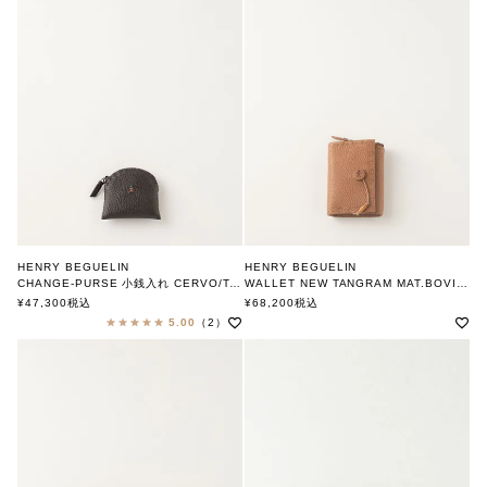
HENRY BEGUELIN
HENRY BEGUELIN
CHANGE-PURSE 小銭入れ CERVO/T.MORO
WALLET NEW TANGRAM MAT.BOVINE PRINTED CERVO/ CUOIO
MULTI OMINO
MULTI OMINO
¥
47,300
税込
¥
68,200
税込
エンリー ベグリン
エンリー ベグリン
5.00
（2）