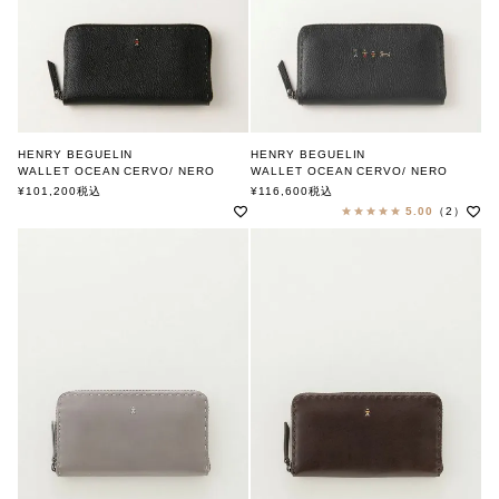
HENRY BEGUELIN
HENRY BEGUELIN
WALLET OCEAN CERVO/ NERO
WALLET OCEAN CERVO/ NERO
MULTI OMINO
FAMILY OMINO
¥
101,200
税込
¥
116,600
税込
エンリー ベグリン
エンリー ベグリン
5.00
（2）