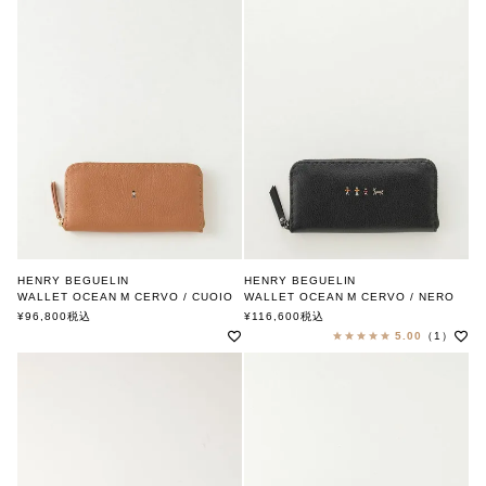
HENRY BEGUELIN
HENRY BEGUELIN
WALLET OCEAN M CERVO / CUOIO
WALLET OCEAN M CERVO / NERO
MULTI OMINO
FAMILY OMINO
¥
96,800
税込
¥
116,600
税込
エンリー ベグリン
エンリー ベグリン
5.00
（1）