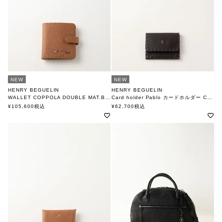
NEW
NEW
HENRY BEGUELIN
HENRY BEGUELIN
WALLET COPPOLA DOUBLE MAT.BOVINE PRINTED MUFLONE/ CUOIO
Card holder Pablo カードホルダー CUOIO/EBANO
FAMILY OMINO
MULTI OMINO
¥
105,600
税込
¥
62,700
税込
エンリー ベグリン
エンリー ベグリン