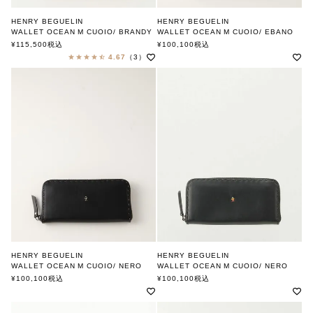
HENRY BEGUELIN
HENRY BEGUELIN
WALLET OCEAN M CUOIO/ BRANDY
WALLET OCEAN M CUOIO/ EBANO
FAMILY OMINO
MULTI OMINO
¥
115,500
税込
¥
100,100
税込
エンリー ベグリン
エンリー ベグリン
4.67
（3）
HENRY BEGUELIN
HENRY BEGUELIN
WALLET OCEAN M CUOIO/ NERO
WALLET OCEAN M CUOIO/ NERO
ONECOLOR OMINO
MULTI OMINO
¥
100,100
税込
¥
100,100
税込
エンリー ベグリン
エンリー ベグリン