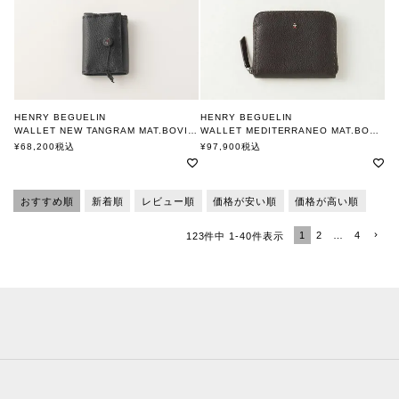
HENRY BEGUELIN
HENRY BEGUELIN
WALLET NEW TANGRAM MAT.BOVINE PRINTED CERVO / NERO
WALLET MEDITERRANEO MAT.BOVINE PRINTED CERVO T.MORO
ONECOLOR OMINO
エンリー ベグリン
¥
68,200
税込
¥
97,900
税込
エンリー ベグリン
おすすめ順
新着順
レビュー順
価格が安い順
価格が高い順
1
2
…
4
123
件中
1
-
40
件表示