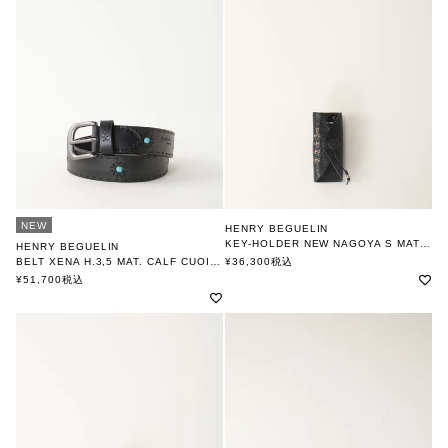
NEW
HENRY BEGUELIN
KEY-HOLDER NEW NAGOYA S MAT BOVINE patch lux/ NERO
HENRY BEGUELIN
FAMILY OMINO
BELT XENA H.3,5 MAT. CALF CUOIO/ NERO
¥
36,300
税込
エンリー ベグリン
エンリー ベグリン
¥
51,700
税込