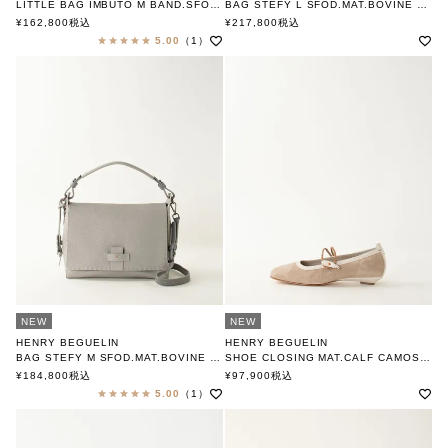
LITTLE BAG IMBUTO M BAND.SFOD. MAT.BOVINE PRINTED MUFLONE/ GESSO
BAG STEFY L SFOD.MAT.BOVINE PRINTED MUFONE /POLVERE
MULTI OMINO
MULTI OMINO
¥
162,800
税込
¥
217,800
税込
エンリー ベグリン
エンリー ベグリン
5.00
（1）
NEW
NEW
HENRY BEGUELIN
HENRY BEGUELIN
BAG STEFY M SFOD.MAT.BOVINE PRINTED MUFLONE /POLVERE
SHOE CLOSING MAT.CALF CAMOSCIO VINTAGE BEIGE
MULTI OMINO
エンリー ベグリン
¥
184,800
税込
¥
97,900
税込
エンリー ベグリン
5.00
（1）