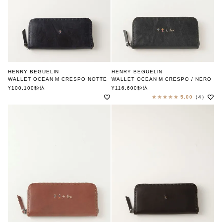
HENRY BEGUELIN
HENRY BEGUELIN
WALLET OCEAN M CRESPO NOTTE
WALLET OCEAN M CRESPO / NERO
OMINO
FAMILY OMINO
¥
100,100
税込
¥
116,600
税込
エンリー ベグリン
エンリー ベグリン
5.00
（4）