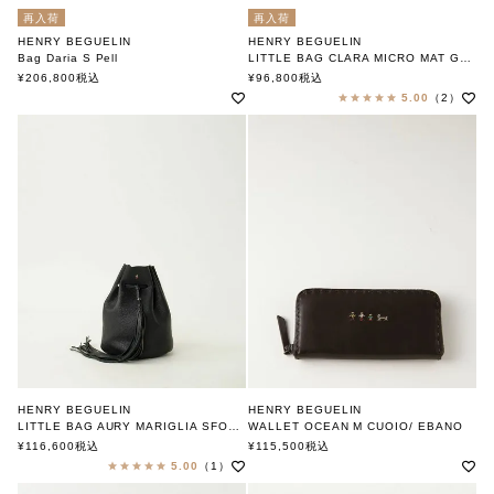
再入荷
再入荷
HENRY BEGUELIN
HENRY BEGUELIN
Bag Daria S Pell
LITTLE BAG CLARA MICRO MAT GOAT GRAFFIATO
エンリー ベグリン
CIELO
¥
206,800
税込
¥
96,800
税込
エンリー ベグリン
5.00
（2）
HENRY BEGUELIN
HENRY BEGUELIN
LITTLE BAG AURY MARIGLIA SFOD. CERVO/ NERO
WALLET OCEAN M CUOIO/ EBANO
エンリー ベグリン
FAMILY OMINO
¥
116,600
税込
¥
115,500
税込
エンリー ベグリン
5.00
（1）