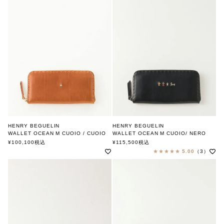
HENRY BEGUELIN
HENRY BEGUELIN
WALLET OCEAN M CUOIO / CUOIO
WALLET OCEAN M CUOIO/ NERO
MULTI OMINO
FAMILY OMINO
¥
100,100
税込
¥
115,500
税込
エンリー ベグリン
エンリー ベグリン
5.00
（3）