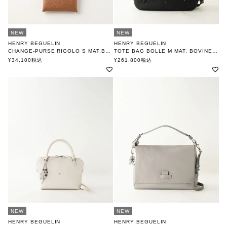
NEW
NEW
HENRY BEGUELIN
HENRY BEGUELIN
CHANGE-PURSE RIGOLO S MAT.BOVINE MUFONE /CUOIO
TOTE BAG BOLLE M MAT. BOVINE PALMATO MUFLONE/ NERO
小銭入れ MULTI OMINO
エンリー ベグリン
¥
34,100
税込
¥
261,800
税込
エンリー ベグリン
NEW
NEW
HENRY BEGUELIN
HENRY BEGUELIN