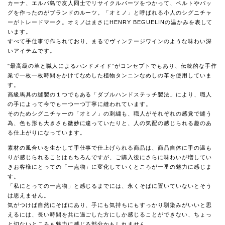
カーナ、エルバ島で友人同士でリサイクルパーツをつかって、ベルトやバッ
グを作ったのがブランドのルーツ。「オミノ」と呼ばれる小人のシグニチャ
ーがトレードマーク。オミノはまさにHENRY BEGUELINの温かみを表して
います。
すべて手仕事で作られており、まるでヴィンテージワインのような味わい深
いアイテムです。
"最高級の革と職人によるハンドメイド”がコンセプトでもあり、伝統的な手作
業で一枚一枚時間をかけてなめした植物タンニンなめしの革を使用していま
す。
高級馬具の縫製の１つでもある「ダブルハンドステッチ製法」により、職人
の手によって今でも一つ一つ丁寧に縫われています。
そのためシグニチャーの「オミノ」の刺繍も、職人がそれぞれの感覚で縫う
為、色も形も大きさも微妙に違っていたりと、人の気配の感じられる趣のあ
る仕上がりになっています。
素材の風合いを生かして手仕事で仕上げられる商品は、商品自体に手の温も
りが感じられることはもちろんですが、ご購入後にさらに味わいが増してい
きお客様にとっての「一点物」に変化していくところが一番の魅力に感じま
す。
「私にとっての一点物」と感じるまでには、永くそばに置いていないとそう
は思えません。
気がつけば自然にそばにあり、手にも気持ちにもすっかり馴染みがいいと思
えるには、長い時間を共に過ごした方にしか感じることができない、ちょっ
と切ないところも魅力に感じる部分かもしれません。