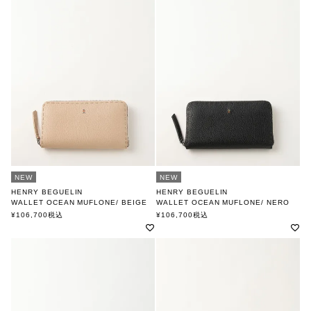
NEW
NEW
HENRY BEGUELIN
HENRY BEGUELIN
WALLET OCEAN MUFLONE/ BEIGE
WALLET OCEAN MUFLONE/ NERO
MULTI OMINO
MULTI OMINO
¥
106,700
税込
¥
106,700
税込
エンリー ベグリン
エンリー ベグリン