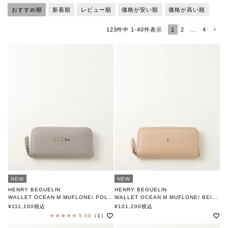
おすすめ順
新着順
レビュー順
価格が安い順
価格が高い順
1
2
…
4
123
件中
1
-
40
件表示
NEW
NEW
HENRY BEGUELIN
HENRY BEGUELIN
WALLET OCEAN M MUFLONE/ POLVERE
WALLET OCEAN M MUFLONE/ BEIGE
FAMILY OMINO
MULTI OMINO
¥
111,100
税込
¥
101,200
税込
エンリー ベグリン
エンリー ベグリン
5.00
（1）