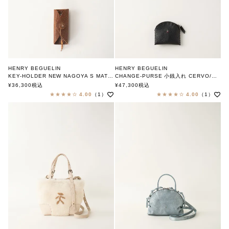
HENRY BEGUELIN
HENRY BEGUELIN
KEY-HOLDER NEW NAGOYA S MAT BOVINE patch lux/ CUOIO
CHANGE-PURSE 小銭入れ CERVO/NERO
MULTI OMINO
MULTI OMINO
¥
36,300
税込
¥
47,300
税込
エンリー ベグリン
エンリー ベグリン
4.00
（1）
4.00
（1）