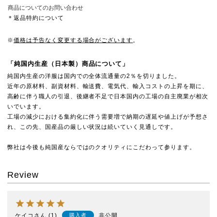
商品についてのお問い合わせ
＊返品特約について
※
価格は予告なく変更する場合がございます
。
「純国内生産（日本製）商品について」
純国内生産の洋服は国内での全体流通量の2％を切りました。
近年の原材料、副資材料、輸送費、電気代、輸入コストの上昇を期に、
高齢に伴う職人の引退、後継者不足で日本国内の工場の自主廃業が相次
いでいます。
工場の減少における集約化に伴う需要増で納期の遅延や値上げが予想さ
れ、この先、国産品の厳しい状況は続いていく見通しです。
弊社は今後も純国産ならではのクオリティにこだわって参ります。
Review
ケイコ
1
非公開
購入者