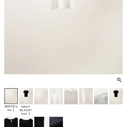
WHITE/s
NAVY
ize 1
BLACK/
size 1