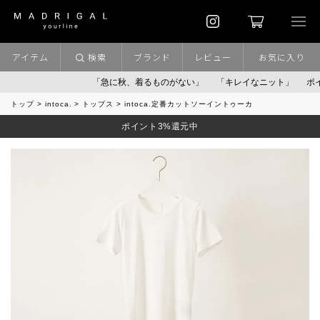
アイテム
検索
ブランド
レビュー
お気に入り
「急に秋、着るものがない」
「キレイなニット」
ポイント9
トップ
intoca.
トップス
intoca.定番カットソーイントゥーカ
ポイント3%還元中