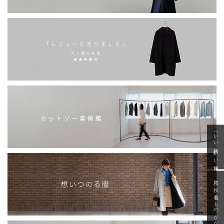
「いい年齢 いい洋服」
急に秋、着るものがない