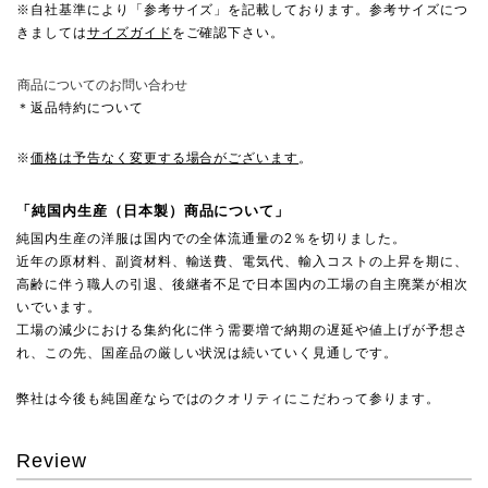
※自社基準により「参考サイズ」を記載しております。参考サイズにつ
きましては
サイズガイド
をご確認下さい。
商品についてのお問い合わせ
＊返品特約について
※
価格は予告なく変更する場合がございます
。
「純国内生産（日本製）商品について」
純国内生産の洋服は国内での全体流通量の2％を切りました。
近年の原材料、副資材料、輸送費、電気代、輸入コストの上昇を期に、
高齢に伴う職人の引退、後継者不足で日本国内の工場の自主廃業が相次
いでいます。
工場の減少における集約化に伴う需要増で納期の遅延や値上げが予想さ
れ、この先、国産品の厳しい状況は続いていく見通しです。
弊社は今後も純国産ならではのクオリティにこだわって参ります。
Review