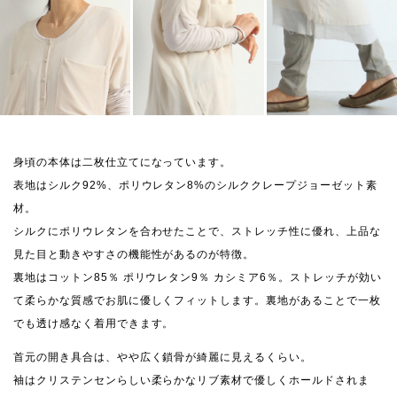
身頃の本体は二枚仕立てになっています。
表地はシルク92%、ポリウレタン8%のシルククレープジョーゼット素
材。
シルクにポリウレタンを合わせたことで、ストレッチ性に優れ、上品な
見た目と動きやすさの機能性があるのが特徴。
裏地はコットン85％ ポリウレタン9％ カシミア6％。ストレッチが効い
て柔らかな質感でお肌に優しくフィットします。裏地があることで一枚
でも透け感なく着用できます。
首元の開き具合は、やや広く鎖骨が綺麗に見えるくらい。
袖はクリステンセンらしい柔らかなリブ素材で優しくホールドされま