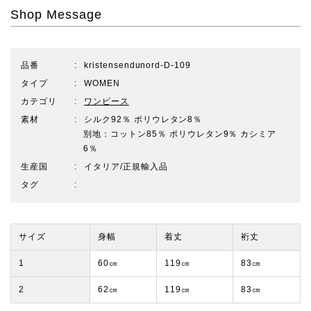
Shop Message
品番
kristensendunord-D-109
タイプ
WOMEN
カテゴリ
ワンピース
素材
シルク92％ ポリウレタン8％
別地：コットン85％ ポリウレタン9％ カシミア
6％
生産国
イタリア/正規輸入品
タグ
サイズ
身幅
着丈
裄丈
1
60㎝
119㎝
83㎝
2
62㎝
119㎝
83㎝