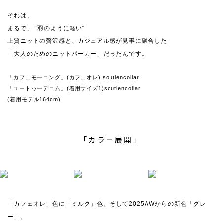
それは、
まるで、 ”羽のように軽い”
上質ニットの贅沢感と、カジュアル感が見事に融合した
「大人のためのニットパーカー」だったんです。
「カフェモーニング」(カフェオレ) soutiencollar
「ユートゥーデニム」(着用サイズ1)soutiencollar
(着用モデル164cm)
「カラー展開」
「カフェオレ」色に「ミルク」色。そして2025AWからの新色「グレ
ー」。