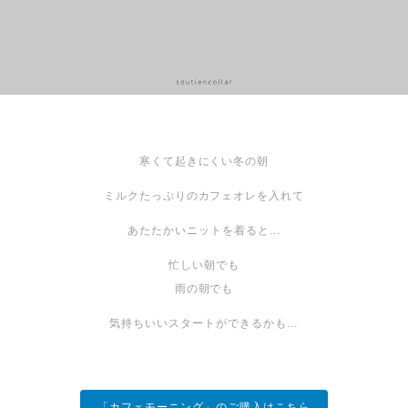
寒くて起きにくい冬の朝
ミルクたっぷりのカフェオレを入れて
あたたかいニットを着ると...
忙しい朝でも
雨の朝でも
気持ちいいスタートができるかも…
「カフェモーニング」のご購入はこちら