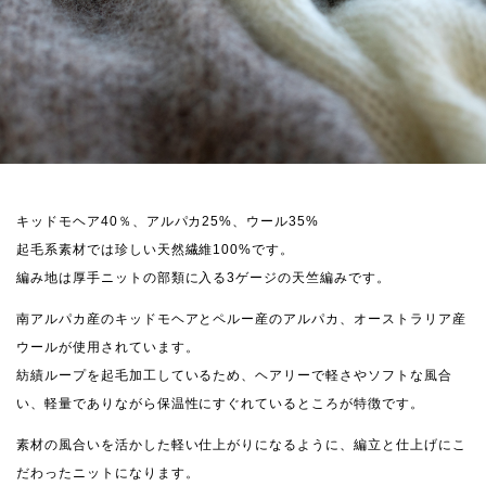
キッドモヘア40％、アルパカ25%、ウール35%
起毛系素材では珍しい天然繊維100%です。
編み地は厚手ニットの部類に入る3ゲージの天竺編みです。
南アルパカ産のキッドモヘアとペルー産のアルパカ、オーストラリア産
ウールが使用されています。
紡績ループを起毛加工しているため、ヘアリーで軽さやソフトな風合
い、軽量でありながら保温性にすぐれているところが特徴です。
素材の風合いを活かした軽い仕上がりになるように、編立と仕上げにこ
だわったニットになります。