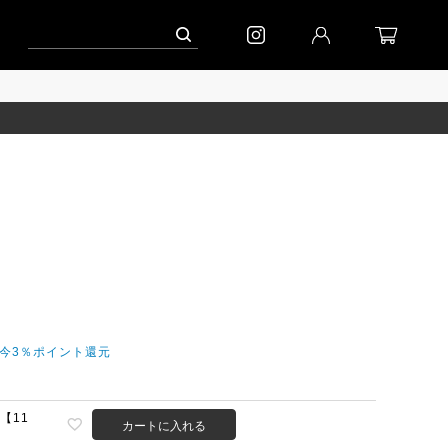
ペーン」
到着(8/7)｜eb.a.gos
予約│「エッグジャケット GREY」
だ今3％ポイント還元
D【11
カートに入れる