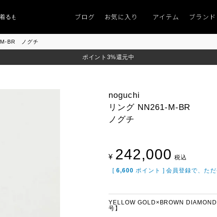
ブログ
お気に入り
アイテム
ブランド
ものがない」
「キレイなニット」
ポイント9％「マンスリーポイントキャン
1-M-BR ノグチ
ポイント3%還元中
noguchi
リング NN261-M-BR
ノグチ
242,000
¥
税込
[
6,600
ポイント ] 会員登録で、た
YELLOW GOLD×BROWN DIAMON
号】