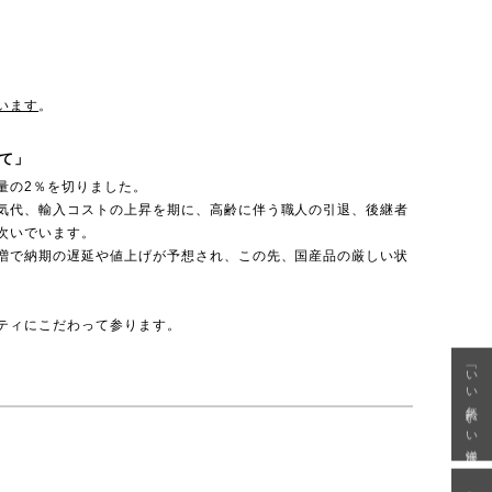
います
。
て」
量の2％を切りました。
気代、輸入コストの上昇を期に、高齢に伴う職人の引退、後継者
次いでいます。
増で納期の遅延や値上げが予想され、この先、国産品の厳しい状
ティにこだわって参ります。
「いい年齢 いい洋服」