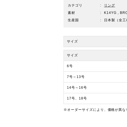
カテゴリ
リング
素材
K14YG , B
生産国
日本製（全工
サイズ
サイズ
6号
7号～13号
14号～16号
17号、18号
※オーダーサイズにより、価格が異な