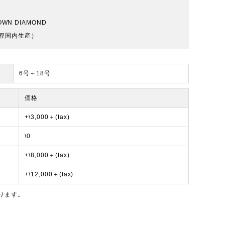
ROWN DIAMOND
程国内生産）
6号～18号
価格
+\3,000＋(tax)
\0
+\8,000＋(tax)
+\12,000＋(tax)
ります。