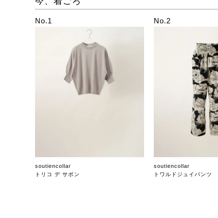
今、着ごろ
No.1
No.2
soutiencollar
soutiencollar
トリコ デ サボン
トワルドジュイパンツ