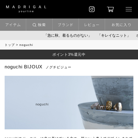
アイテム
検索
ブランド
レビュー
お気に入り
「急に秋、着るものがない」
「キレイなニット」
ポイント
トップ
noguchi
ポイント3%還元中
noguchi BIJOUX
ノグチビジュー