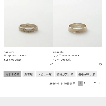
noguchi
noguchi
リング NN152-WG
リング NN126-M-WG
ノグチ
ノグチ
¥
187,000
税込
¥
374,000
税込
おすすめ順
新着順
レビュー順
価格が安い順
価格が高い順
1
2
…
7
263
件中
1
-
40
件表示