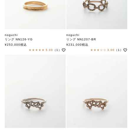
noguchi
noguchi
リング NN126-YG
リング NN1207-BR
ノグチ
ノグチ
¥
253,000
税込
¥
231,000
税込
5.00
（1）
3.00
（1）