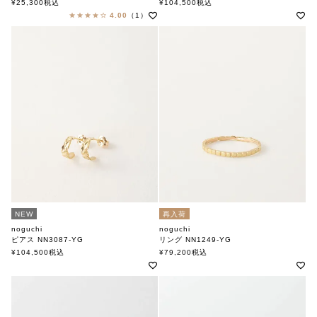
ノグチ
ノグチ
¥
25,300
税込
¥
104,500
税込
4.00
（1）
NEW
再入荷
noguchi
noguchi
ピアス NN3087-YG
リング NN1249-YG
ノグチ
ノグチ
¥
104,500
税込
¥
79,200
税込