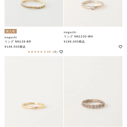
再入荷
noguchi
リング NN1230-WH
noguchi
ノグチ
リング NN128-BR
¥
198,000
税込
ノグチ
¥
148,500
税込
5.00
（3）