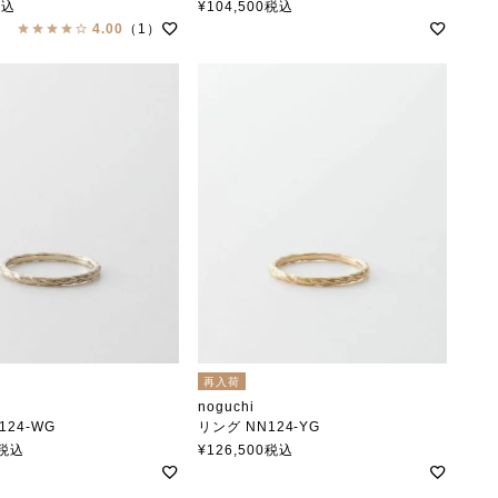
ノグチ
税込
¥
104,500
税込
4.00
（1）
再入荷
noguchi
124-WG
リング NN124-YG
ノグチ
税込
¥
126,500
税込