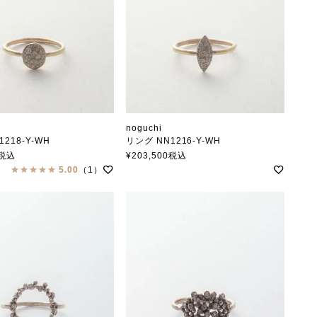
noguchi
218-Y-WH
リング NN1216-Y-WH
ノグチ
税込
¥
203,500
税込
5.00
（1）