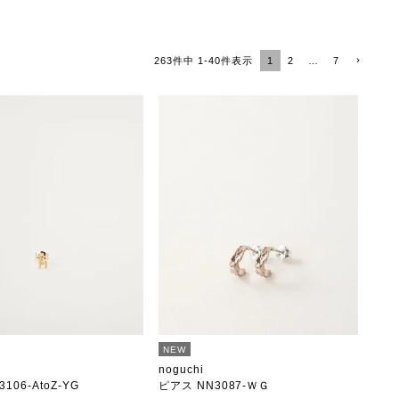
1
2
…
7
263
件中
1
-
40
件表示
NEW
noguchi
106-AtoZ-YG
ピアス NN3087-ＷＧ