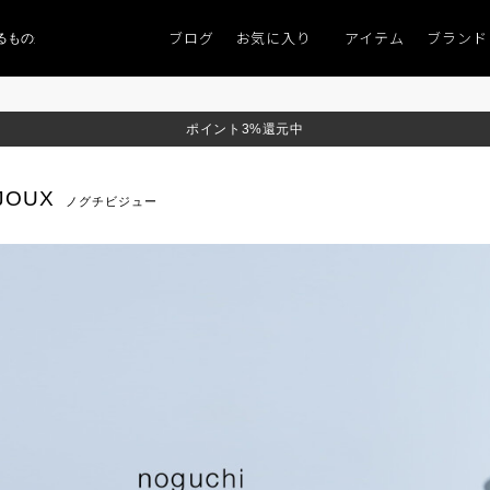
ブログ
お気に入り
アイテム
ブランド
のがない」
「キレイなニット」
ポイント9％「マンスリーポイントキャンペー
ポイント3%還元中
IJOUX
ノグチビジュー