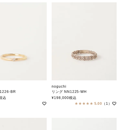
noguchi
1226-BR
リング NN1225-WH
ノグチ
税込
¥
198,000
税込
5.00
（1）