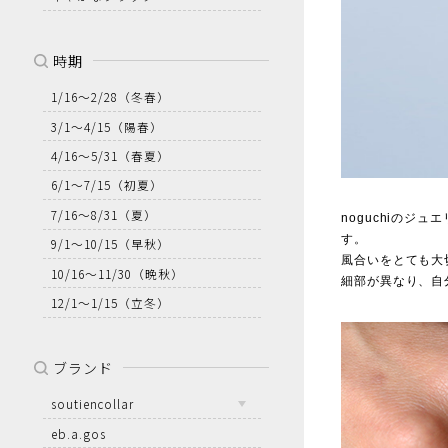
時期
1/16～2/28
（冬春）
3/1～4/15
（陽春）
4/16～5/31
（春夏）
6/1～7/15
（初夏）
7/16～8/31
（夏）
noguchiの
す。
9/1～10/15
（早秋）
風合いをとても大
10/16～11/30
（晩秋）
細部が異なり、自
12/1～1/15
（立冬）
ブランド
soutiencollar
eb.a.gos