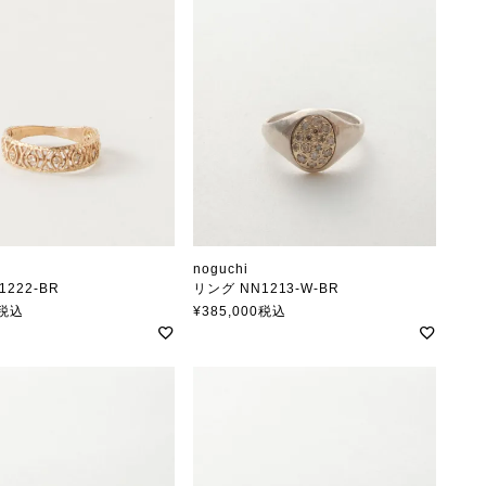
noguchi
1222-BR
リング NN1213-W-BR
ノグチ
税込
¥
385,000
税込