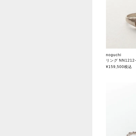
noguchi
リング NN1212
ノグチ
¥
159,500
税込