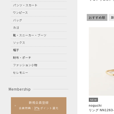
パンツ・スカート
ワンピース
おすすめ順
バッグ
カゴ
靴・スニーカー・ブーツ
ソックス
帽子
財布・ポーチ
ファッション小物
セレモニー
Membership
NEW
新規会員登録
noguchi
3%
会員特典：
ポイント還元
リング NN1263