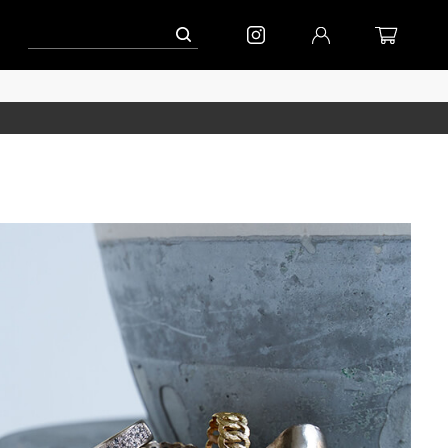
ン」
到着(8/7)｜eb.a.gos
予約│「エッグジャケット GREY」