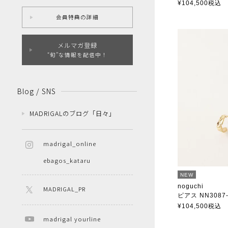
ノグチ
¥
104,500
税込
会員特典の詳細
メルマガ登録
“旬”な情報を配信中！
Blog / SNS
MADRIGALのブログ「日々」
madrigal_online
ebagos_kataru
NEW
noguchi
MADRIGAL_PR
ピアス NN3087
ノグチ
¥
104,500
税込
madrigal yourline