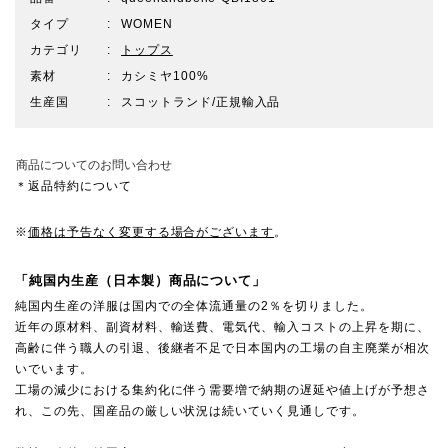
タイプ
WOMEN
カテゴリ
トップス
素材
カシミヤ100%
生産国
スコットランド/正規輸入品
商品についてのお問い合わせ
＊返品特約について
※
価格は予告なく変更する場合がございます
。
「純国内生産（日本製）商品について」
純国内生産の洋服は国内での全体流通量の2％を切りました。
近年の原材料、副資材料、輸送費、電気代、輸入コストの上昇を期に、
高齢に伴う職人の引退、後継者不足で日本国内の工場の自主廃業が相次
いでいます。
工場の減少における集約化に伴う需要増で納期の遅延や値上げが予想さ
れ、この先、国産品の厳しい状況は続いていく見通しです。