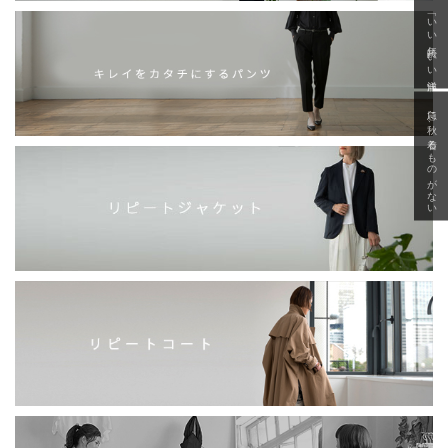
「いい年齢 いい洋服」
急に秋、着るものがない