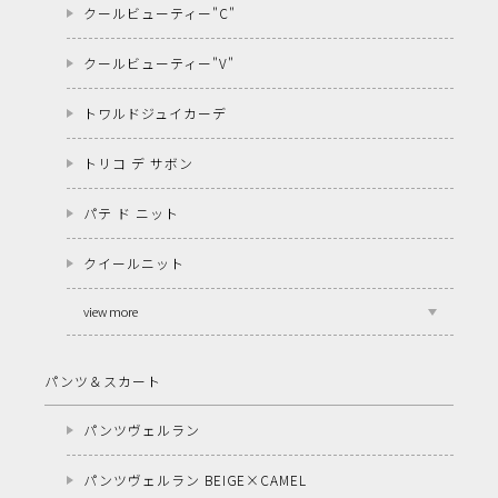
クールビューティー"C"
クールビューティー"V"
トワルドジュイカーデ
トリコ デ サボン
パテ ド ニット
クイールニット
view more
パンツ＆スカート
パンツヴェルラン
パンツヴェルラン BEIGE×CAMEL