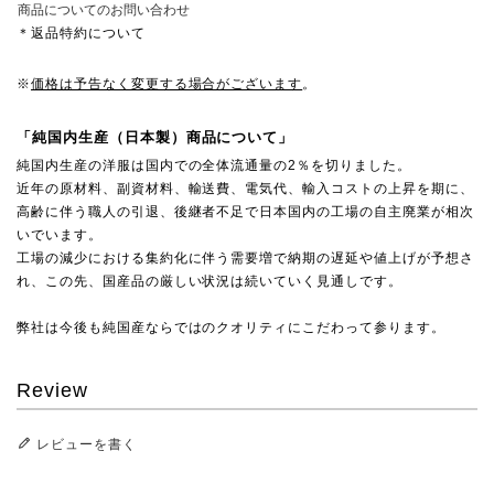
商品についてのお問い合わせ
＊返品特約について
※
価格は予告なく変更する場合がございます
。
「純国内生産（日本製）商品について」
純国内生産の洋服は国内での全体流通量の2％を切りました。
近年の原材料、副資材料、輸送費、電気代、輸入コストの上昇を期に、
高齢に伴う職人の引退、後継者不足で日本国内の工場の自主廃業が相次
いでいます。
工場の減少における集約化に伴う需要増で納期の遅延や値上げが予想さ
れ、この先、国産品の厳しい状況は続いていく見通しです。
弊社は今後も純国産ならではのクオリティにこだわって参ります。
Review
レビューを書く