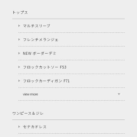
トップス
マルチスリーブ
フレンチメランジェ
NEW ボーダーデミ
フロックカットソー F53
フロックカーディガン F71
view more
ワンピース＆ジレ
セナカドレス