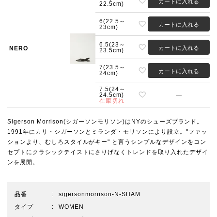
カートに入れる
22.5cm)
6(22.5～
カートに入れる
23cm)
6.5(23～
カートに入れる
NERO
23.5cm)
7(23.5～
カートに入れる
24cm)
7.5(24～
24.5cm)
—
在庫切れ
Sigerson Morrison(シガーソンモリソン)はNYのシューズブランド。
1991年にカリ・シガーソンとミランダ・モリソンにより設立。"ファッ
ションより、むしろスタイルがキー" と言うシンプルなデザインをコン
セプトにクラシックテイストにさりげなくトレンドを取り入れたデザイ
ンを展開。
品番
sigersonmorrison-N-SHAM
タイプ
WOMEN