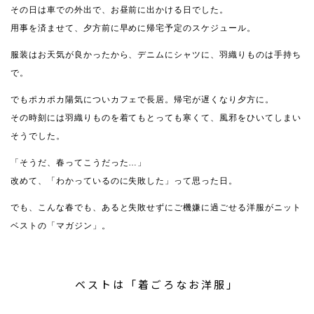
その日は車での外出で、お昼前に出かける日でした。
用事を済ませて、夕方前に早めに帰宅予定のスケジュール。
服装はお天気が良かったから、デニムにシャツに、羽織りものは手持ち
で。
でもポカポカ陽気についカフェで長居。帰宅が遅くなり夕方に。
その時刻には羽織りものを着てもとっても寒くて、風邪をひいてしまい
そうでした。
「そうだ、春ってこうだった…」
改めて、「わかっているのに失敗した」って思った日。
でも、こんな春でも、あると失敗せずにご機嫌に過ごせる洋服がニット
ベストの「マガジン」。
ベストは「着ごろなお洋服」