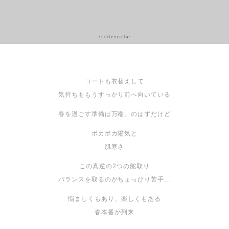
コートも衣替えして
気持ちももうすっかり前へ向いている
春を過ごす準備は万端、のはずだけど
ポカポカ陽気と
肌寒さ
この真逆の2つの舵取り
バランスを取るのがちょっぴり苦手…
悩ましくもあり、楽しくもある
春本番が到来