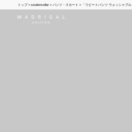
トップ
soutiencollar
パンツ・スカート
「リピートパンツ ウォッシャブル」「repe