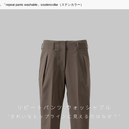
at pants washable」soutiencollar（ステンカラー）
リピートパンツ ウォッシャブル
"きれいなヒップラインに見えるのはなぜ？"