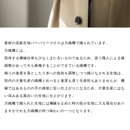
素材の高級生地バーバリークロスは力織機で織られています。
力織機とは…
現存する機械自体も少なくまた古いものであるため、扱う職人による微
調整があって今も稼働することができている織機です。
織りの速度を落としたり糸への負担を調整しつつ織りなされる生地は、
現代の大量生産の織機と比べると速度も遅く生産性もありませんが、機
械ではあるものの手の感覚に近い仕上がりになるため、大量生産にはな
い深みある風合いの生地に仕上がります。
力織機で織られた生地には機械を止めた時の筋が生地に入る場合があり
ますがそれも力織機の持つ味わいの一つとなります。