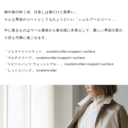
梅や桜の咲く頃、日差しは春だけど肌寒い。
そんな季節のコートとしてもちょうどいい「シェルブールコート」。
中に着るものはウール素材から春仕様に衣替えして、難しい季節の変わ
り目も可憐に過ごせます。
「ジェラートジャケット」 soutiencollar×support surface
「マルチスリーブ」 soutiencollar×support surface
「リピートパンツ ウォッシャブル」」 soutiencollar×support surface
「しっくりバッグ」 soutiencollar