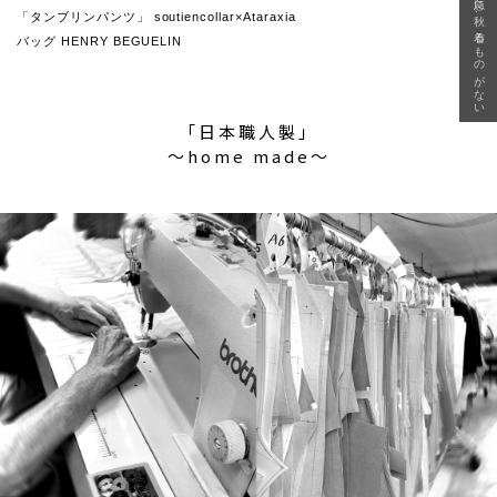
急に秋、着るものがない
「タンブリンパンツ」 soutiencollar×Ataraxia
バッグ HENRY BEGUELIN
「日本職人製」
〜home made〜