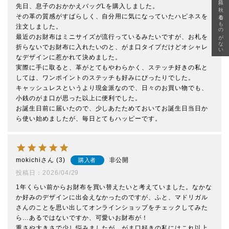
急に秋、着るものがない
先日、息子のおかかえバッグLを購入しました。

その革の質感がすばらしく、自分用に気になっていたハピネスを
注文しました。

最近のお財布はミニサイズが流行っているみたいですが、お札を
折らないでお財布に入れたいのと、がま口タイプだけどオシャレ
なデザインに惹かれて決めました。

実際に手に取ると、革がとてもやわらかく、ステッチ好きの私と
しては、ワンポイントのステッチも好みにぴったりでした。

キャッシュレスというより現金派なので、日々のお買い物でも、
小銭のがま口が思った以上に便利でした。

お誕生日前に届いたので、少しあたためておいてお誕生日当日か
ら使い始めましたが、毎日とてもハッピーです。
mokichi
3
非公開
購入者
投稿日
2026/04/29
1年くらい前からお財布を買い替えたいと考えていました。なかな
か好みのデザインに出会えなかったのですが、ふと、マドリガル
さんのことを思い出してオンラインショップをチェックしてみた
ら…あるではないですか、可愛いお財布が！

重さや大きさで少し悩みましたが、がま口好きの私にはこれ以上