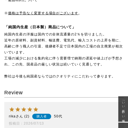
※
価格は予告なく変更する場合がございます
。
「純国内生産（日本製）商品について」
純国内生産の洋服は国内での全体流通量の2％を切りました。
近年の原材料、副資材料、輸送費、電気代、輸入コストの上昇を期に、
高齢に伴う職人の引退、後継者不足で日本国内の工場の自主廃業が相次
いでいます。
工場の減少における集約化に伴う需要増で納期の遅延や値上げが予想さ
れ、この先、国産品の厳しい状況は続いていく見通しです。
弊社は今後も純国産ならではのクオリティにこだわって参ります。
Review
「いい年齢 いい洋服」
rika
2
50代
購入者
投稿日
2026/07/13