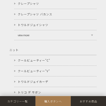
クレープシャツ
クレープシャツ バカンス
トワルドジュイシャツ
view more
ニット
クールビューティー"C"
クールビューティー"V"
トワルドジュイカーデ
トリコ デ サボン
カテゴリー一覧
購入ボタンへ
おすすめ商品
パテ ド ニット