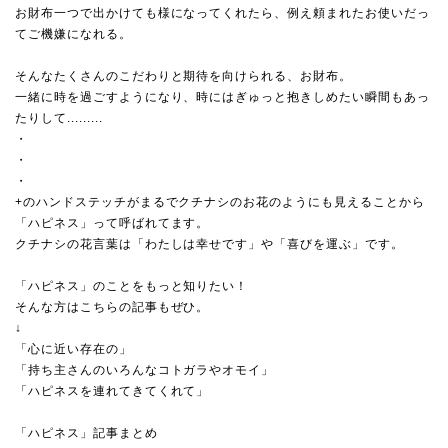
お財布一つで出かけても様になってくれたら、例え頼まれたお使いだっ
てご機嫌になれる。
そんなたくさんのこだわりと期待を向けられる、お財布。
一緒に時を過ごすようになり、時にはぎゅっと抱きしめたい瞬間もあっ
たりして.........
・
・
・
+のハンドステッチがまるでクチナシのお花のようにも見えることから
「ハピネス」って呼ばれてます。
クチナシの花言葉は「わたしは幸せです」や「喜びを運ぶ」です。
「ハピネス」のことをもっと知りたい！
そんな方はこちらの記事もぜひ。
↓
「心に近い存在の」
「持ち主さんのいろんなコトガラやオモイ」
「ハピネスを連れてきてくれて」
「ハピネス」記事まとめ