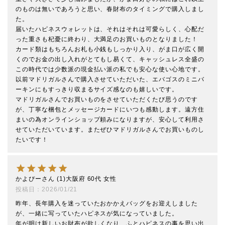
のものは無いであろうと思い、春財布のタイミングで購入しまし
た。

届いたハピネスウォレットは、それはそれは可愛らしく、心配だ
った重さも杞憂に終わり、大満足のお買いものとなりました！

カード類はもちろんお札も小銭もしっかり入り、がま口が広く開
くのでお金の出し入れがとてもし易くて、キャッシュレス全盛の
この時代では少数派の現金払い派の私でも安心な使い心地です。

以前マドリガルさんで購入させていただいた、エバゴスのミニバ
ーキンにもすっきり収まるサイズ感なのも嬉しいです。

マドリガルさんでお買いものをさせていただくたび思うのです
が、丁寧な梱包とメッセージカードにいつも感動します。遠方住
まいの為オンラインショップ頼みになりますが、安心して利用さ
せていただいています。またぜひマドリガルさんでお買いものし
たいです！
かよぴー
1
大阪府
60代
女性
投稿日
2026/01/21
昨年、長年購入を迷っていたおかかえバッグをお迎えしました
が、一緒に写っていたハピネスが気になっていました。

年が明け新しいお財布が欲しくなり、ふとハピネスの事を思い出