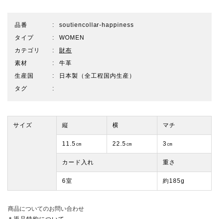
品番
soutiencollar-happiness
タイプ
WOMEN
カテゴリ
財布
素材
牛革
生産国
日本製（全工程国内生産）
タグ
サイズ
縦
横
マチ
11.5㎝
22.5㎝
3㎝
カード入れ
重さ
6室
約185g
商品についてのお問い合わせ
＊返品特約について