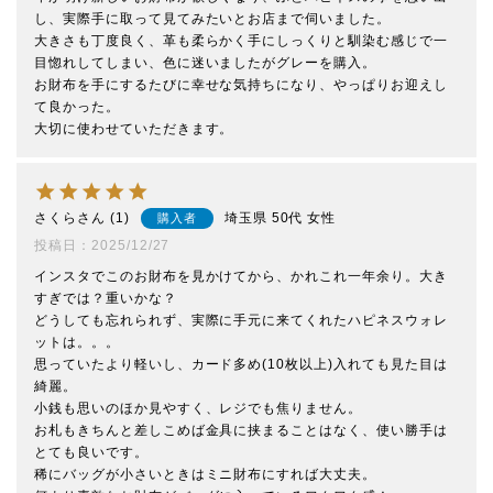
し、実際手に取って見てみたいとお店まで伺いました。

大きさも丁度良く、革も柔らかく手にしっくりと馴染む感じで一
目惚れしてしまい、色に迷いましたがグレーを購入。

お財布を手にするたびに幸せな気持ちになり、やっぱりお迎えし
て良かった。

大切に使わせていただきます。
さくら
1
埼玉県
50代
女性
購入者
投稿日
2025/12/27
インスタでこのお財布を見かけてから、かれこれ一年余り。大き
すぎでは？重いかな？

どうしても忘れられず、実際に手元に来てくれたハピネスウォレ
ットは。。。

思っていたより軽いし、カード多め(10枚以上)入れても見た目は
綺麗。

小銭も思いのほか見やすく、レジでも焦りません。

お札もきちんと差しこめば金具に挟まることはなく、使い勝手は
とても良いです。

稀にバッグが小さいときはミニ財布にすれば大丈夫。
