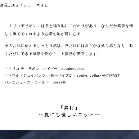
身長156㎝ / カラー ネイビー
「トリコデサボン」は糸と編み地にこだわりがあり、なんだか素肌を優
しく撫ででくれるような着心地が癖になる…
そのお肌に伝わるしっとり感は、見た目には滑らかな落ち感となり、動
くたびにできる陰影や艶から、上質感が際立ちます。
「トリコ デ サボン ネイビー」soutiencollar
「トワルドジュイパンツ」(着用サイズ1)」soutiencollar×ANTIPAST
バレエシューズ ゴールド porselli
「素材」
〜夏にも優しいニット〜