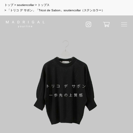
トップ
soutiencollar
トップス
「トリコ デ サボン」「Tricot de Sabon」soutiencollar（ステンカラー）
トリコ デ サボン
一歩先の上質感