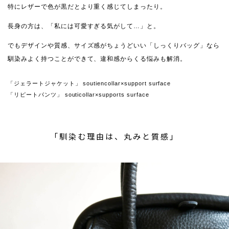
特にレザーで色が黒だとより重く感じてしまったり。
長身の方は、「私には可愛すぎる気がして…」と。
でもデザインや質感、サイズ感がちょうどいい「しっくりバッグ」なら
馴染みよく持つことができて、違和感からくる悩みも解消。
「ジェラートジャケット」 soutiencollar×support surface
「リピートパンツ」 souticollar×supports surface
「馴染む理由は、丸みと質感」