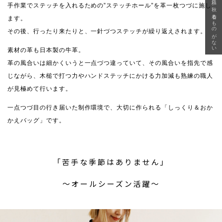
急に秋、着るものがない
手作業でステッチを入れるための”ステッチホール”を革一枚つづに施し
ます。
その後、行ったり来たりと、一針づつステッチが繰り返えされます。
素材の革も日本製の牛革。
革の風合いは細かくいうと一点づつ違っていて、その風合いを指先で感
じながら、木槌で打つ力やハンドステッチにかける力加減も熟練の職人
が見極めて行います。
一点つづ目の行き届いた制作環境で、大切に作られる「しっくり＆おか
かえバッグ」です。
「苦手な季節はありません」
〜オールシーズン活躍〜