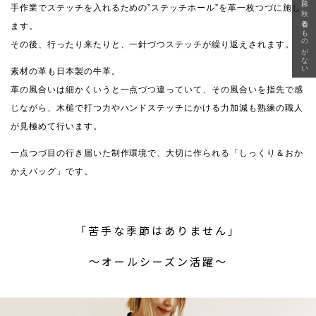
急に秋、着るものがない
手作業でステッチを入れるための”ステッチホール”を革一枚つづに施し
ます。
その後、行ったり来たりと、一針づつステッチが繰り返えされます。
素材の革も日本製の牛革。
革の風合いは細かくいうと一点づつ違っていて、その風合いを指先で感
じながら、木槌で打つ力やハンドステッチにかける力加減も熟練の職人
が見極めて行います。
一点つづ目の行き届いた制作環境で、大切に作られる「しっくり＆おか
かえバッグ」です。
「苦手な季節はありません」
〜オールシーズン活躍〜