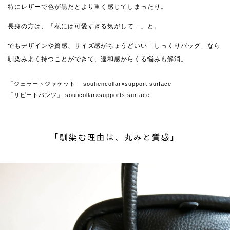
特にレザーで色が黒だとより重く感じてしまったり。
長身の方は、「私には可愛すぎる気がして…」と。
でもデザインや質感、サイズ感がちょうどいい「しっくりバッグ」なら
馴染みよく持つことができて、違和感からくる悩みも解消。
「ジェラートジャケット」 soutiencollar×support surface
「リピートパンツ」 souticollar×supports surface
「馴染む理由は、丸みと質感」