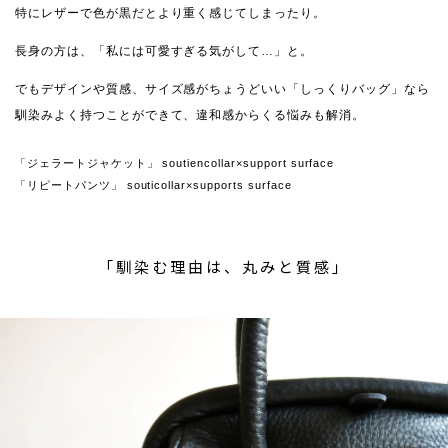
特にレザーで色が黒だとより重く感じてしまったり。
長身の方は、「私には可愛すぎる気がして…」と。
でもデザインや質感、サイズ感がちょうどいい「しっくりバッグ」なら
馴染みよく持つことができて、違和感からくる悩みも解消。
「ジェラートジャケット」 soutiencollar×support surface
「リピートパンツ」 souticollar×supports surface
「馴染む理由は、丸みと質感」