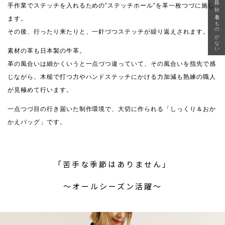
急に秋、着るものがない
手作業でステッチを入れるための”ステッチホール”を革一枚つづに施し
ます。
その後、行ったり来たりと、一針づつステッチが繰り返えされます。
素材の革も日本製の牛革。
革の風合いは細かくいうと一点づつ違っていて、その風合いを指先で感
じながら、木槌で打つ力やハンドステッチにかける力加減も熟練の職人
が見極めて行います。
一点つづ目の行き届いた制作環境で、大切に作られる「しっくり＆おか
かえバッグ」です。
「苦手な季節はありません」
〜オールシーズン活躍〜