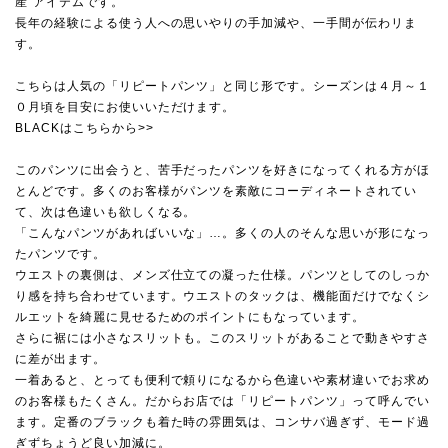
産”アイテムです。
長年の経験による使う人への思いやりの手加減や、一手間が伝わリま
す。
こちらは人気の「リピートパンツ」と同じ形です。シーズンは４月～１
０月頃を目安にお使いいただけます。
BLACKは
こちらから>>
このパンツに出会うと、苦手だったパンツを好きになってくれる方がほ
とんどです。多くのお客様がパンツを素敵にコーディネートされてい
て、次は色違いも欲しくなる。
「こんなパンツがあればいいな」…。多くの人のそんな思いが形になっ
たパンツです。
ウエストの裏側は、メンズ仕立ての凝った仕様。パンツとしてのしっか
り感を持ち合わせています。ウエストのタックは、機能面だけでなくシ
ルエットを綺麗に見せるためのポイントにもなっています。
さらに裾には小さなスリットも。このスリットがあることで動きやすさ
に差が出ます。
一着あると、とっても便利で頼りになるから色違いや素材違いでお求め
のお客様もたくさん。だからお店では「リピートパンツ」って呼んでい
ます。定番のブラックも着た時の雰囲気は、コンサバ過ぎず、モード過
ぎずちょうど良い加減に。