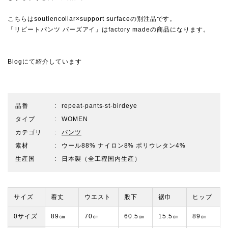
こちらはsoutiencollar×support surfaceの別注品です。
「リピートパンツ バーズアイ」はfactory madeの商品になります。
Blogにて紹介しています
品番
repeat-pants-st-birdeye
タイプ
WOMEN
カテゴリ
パンツ
素材
ウール88% ナイロン8% ポリウレタン4%
生産国
日本製（全工程国内生産）
サイズ
着丈
ウエスト
股下
裾巾
ヒップ
0サイズ
89㎝
70㎝
60.5㎝
15.5㎝
89㎝