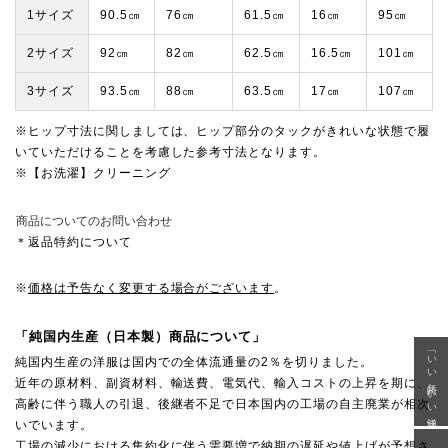
1サイズ
90.5㎝
76㎝
61.5㎝
16㎝
95㎝
2サイズ
92㎝
82㎝
62.5㎝
16.5㎝
101㎝
3サイズ
93.5㎝
88㎝
63.5㎝
17㎝
107㎝
※ヒップ寸法に関しましては、ヒップ部分のタックがきれいな状態で履
いていただけることを考慮した参考寸法となります。
※【お洗濯】クリーニング
商品についてのお問い合わせ
＊返品特約について
※
価格は予告なく変更する場合がございます
。
「純国内生産（日本製）商品について」
「いい年齢 いい洋服」
純国内生産の洋服は国内での全体流通量の2％を切りました。
近年の原材料、副資材料、輸送費、電気代、輸入コストの上昇を期に、
高齢に伴う職人の引退、後継者不足で日本国内の工場の自主廃業が相次
いでいます。
工場の減少における集約化に伴う需要増で納期の遅延や値上げが予想さ