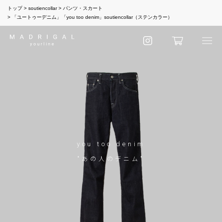
トップ
soutiencollar
パンツ・スカート
「ユートゥーデニム」「you too denim」soutiencollar（ステンカラー）
you too denim
"あの人のデニム"