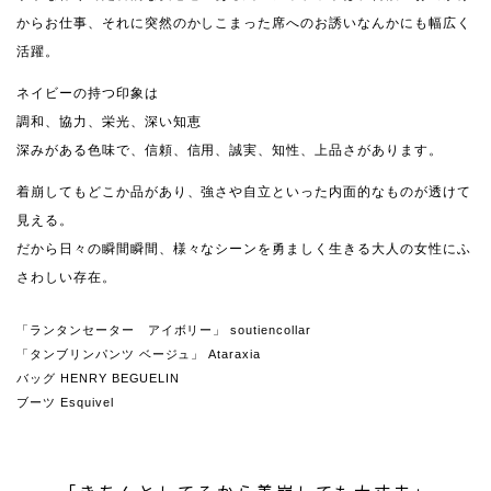
からお仕事、それに突然のかしこまった席へのお誘いなんかにも幅広く
活躍。
ネイビーの持つ印象は
調和、協力、栄光、深い知恵
深みがある色味で、信頼、信用、誠実、知性、上品さがあります。
着崩してもどこか品があり、強さや自立といった内面的なものが透けて
見える。
だから日々の瞬間瞬間、様々なシーンを勇ましく生きる大人の女性にふ
さわしい存在。
「ランタンセーター アイボリー」 soutiencollar
「タンブリンパンツ ベージュ」 Ataraxia
バッグ HENRY BEGUELIN
ブーツ Esquivel