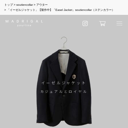
トップ
soutiencollar
アウター
「イーゼルジャケット」【製作中】「Easel Jacket」soutiencollar（ステンカラー）
イーゼルジャケット
カジュアルとロイヤル