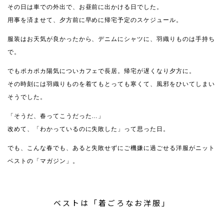
その日は車での外出で、お昼前に出かける日でした。
用事を済ませて、夕方前に早めに帰宅予定のスケジュール。
服装はお天気が良かったから、デニムにシャツに、羽織りものは手持ち
で。
でもポカポカ陽気についカフェで長居。帰宅が遅くなり夕方に。
その時刻には羽織りものを着てもとっても寒くて、風邪をひいてしまい
そうでした。
「そうだ、春ってこうだった…」
改めて、「わかっているのに失敗した」って思った日。
でも、こんな春でも、あると失敗せずにご機嫌に過ごせる洋服がニット
ベストの「マガジン」。
ベストは「着ごろなお洋服」