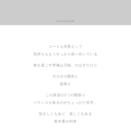
コートも衣替えして
気持ちももうすっかり前へ向いている
春を過ごす準備は万端、のはずだけど
ポカポカ陽気と
肌寒さ
この真逆の2つの舵取り
バランスを取るのがちょっぴり苦手…
悩ましくもあり、楽しくもある
春本番が到来