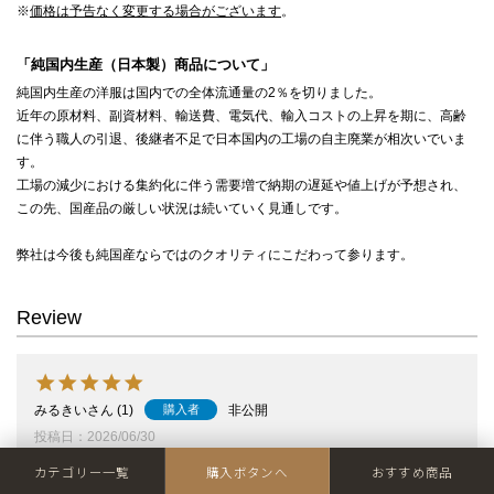
※
価格は予告なく変更する場合がございます
。
「純国内生産（日本製）商品について」
純国内生産の洋服は国内での全体流通量の2％を切りました。
近年の原材料、副資材料、輸送費、電気代、輸入コストの上昇を期に、高齢
に伴う職人の引退、後継者不足で日本国内の工場の自主廃業が相次いでいま
す。
工場の減少における集約化に伴う需要増で納期の遅延や値上げが予想され、
この先、国産品の厳しい状況は続いていく見通しです。
弊社は今後も純国産ならではのクオリティにこだわって参ります。
Review
みるきい
1
非公開
購入者
投稿日
2026/06/30
骨格ストレート、首の詰まっているトップスがもの凄く苦手です。この
カテゴリー一覧
購入ボタンへ
おすすめ商品
【ムッシュー】はネックの空き具合が絶妙でとてもスッキリと見えま