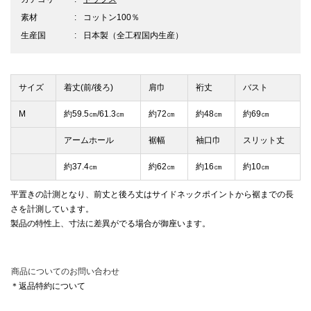
素材
コットン100％
生産国
日本製（全工程国内生産）
サイズ
着丈(前/後ろ)
肩巾
裄丈
バスト
M
約59.5㎝/61.3㎝
約72㎝
約48㎝
約69㎝
アームホール
裾幅
袖口巾
スリット丈
約37.4㎝
約62㎝
約16㎝
約10㎝
平置きの計測となり、前丈と後ろ丈はサイドネックポイントから裾までの長
さを計測しています。
製品の特性上、寸法に差異がでる場合が御座います。
商品についてのお問い合わせ
＊返品特約について