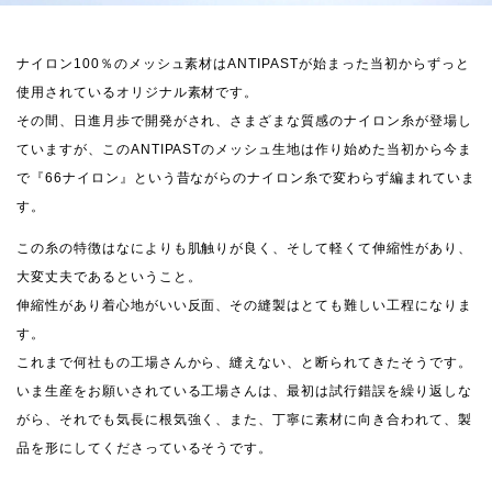
ナイロン100％のメッシュ素材はANTIPASTが始まった当初からずっと
使用されているオリジナル素材です。
その間、日進月歩で開発がされ、さまざまな質感のナイロン糸が登場し
ていますが、このANTIPASTのメッシュ生地は作り始めた当初から今ま
で『66ナイロン』という昔ながらのナイロン糸で変わらず編まれていま
す。
この糸の特徴はなによりも肌触りが良く、そして軽くて伸縮性があり、
大変丈夫であるということ。
伸縮性があり着心地がいい反面、その縫製はとても難しい工程になりま
す。
これまで何社もの工場さんから、縫えない、と断られてきたそうです。
いま生産をお願いされている工場さんは、最初は試行錯誤を繰り返しな
がら、それでも気長に根気強く、また、丁寧に素材に向き合われて、製
品を形にしてくださっているそうです。