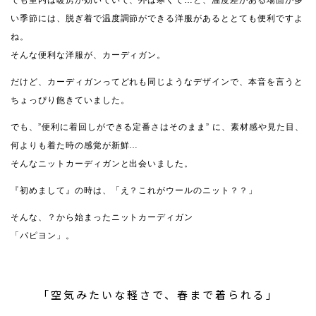
でも室内は暖房が効いていて、外は寒くて…と、温度差がある場面が多
い季節には、脱ぎ着で温度調節ができる洋服があるととても便利ですよ
ね。
そんな便利な洋服が、カーディガン。
だけど、カーディガンってどれも同じようなデザインで、本音を言うと
ちょっぴり飽きていました。
でも、”便利に着回しができる定番さはそのまま” に、素材感や見た目、
何よりも着た時の感覚が新鮮…
そんなニットカーディガンと出会いました。
『初めまして』の時は、「え？これがウールのニット？？」
そんな、？から始まったニットカーディガン
「パピヨン」。
「空気みたいな軽さで、春まで着られる」