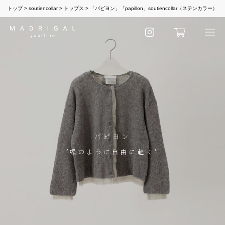
トップ
soutiencollar
トップス
「パピヨン」「papillon」soutiencollar（ステンカラー）
パピヨン
”蝶のように自由に軽く"