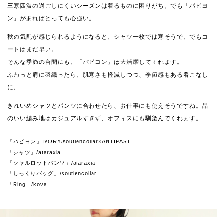
三寒四温の過ごしにくいシーズンは着るものに困りがち。でも「パピヨ
ン」があればとっても心強い。
秋の気配が感じられるようになると、シャツ一枚では寒そうで、でもコ
ートはまだ早い。
そんな季節の合間にも、「パピヨン」は大活躍してくれます。
ふわっと肩に羽織ったら、肌寒さも軽減しつつ、季節感もある着こなし
に。
きれいめシャツとパンツに合わせたら、お仕事にも使えそうですね。品
のいい編み地はカジュアルすぎず、オフィスにも馴染んでくれます。
「パピヨン」IVORY/soutiencollar×ANTIPAST
「シャツ」/ataraxia
「シャルロットパンツ」/ataraxia
「しっくりバッグ」/soutiencollar
「Ring」/kova