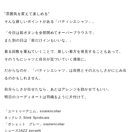
“雰囲気を変えて楽しめる”
そんな嬉しいポイントがある「パティシエシャツ」。
「今日は前ボタンを全部閉めてオーバーブラウスで」
また別の日は「前だけインもいいな。」
着る回数を重ねていくことで、新しい着方を発見することもあって。
そのうちにシャツと自分が近づいていく感覚に。
だからなのか、「パティシエシャツ」は自然とその人らしさがにじみ出
るのかもしれません。
自分らしさが出せたなら、あとはアレンジを効かせてもいい。
明日のコーディネートは羽織るように片付けて。
「ユートゥーデニム」soutiencollar
ネックレス Stink Syndicate
「ポシェット グレー」soutiencollar
シューズJAZZ porselli