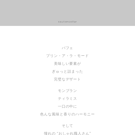
パフェ
プリン・ア・ラ・モード
美味しい要素が
ぎゅっと詰まった
完璧なデザート
モンブラン
ティラミス
一口の中に
色んな風味と香りのハーモニー
そして
憧れの “おしゃれ職人さん”