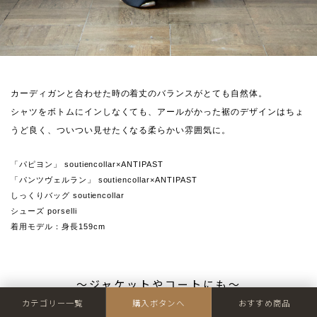
カーディガンと合わせた時の着丈のバランスがとても自然体。
シャツをボトムにインしなくても、アールがかった裾のデザインはちょ
うど良く、ついつい見せたくなる柔らかい雰囲気に。
「パピヨン」 soutiencollar×ANTIPAST
「パンツヴェルラン」 soutiencollar×ANTIPAST
しっくりバッグ soutiencollar
シューズ porselli
着用モデル：身長159cm
〜ジャケットやコートにも〜
カテゴリー一覧
購入ボタンへ
おすすめ商品