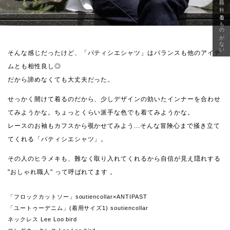
急に秋、着るものがない
そんな感じだったけど、「パティシエシャツ」はバランスも他のアイテ
ムとも相性良し◎
だから諦めなくても大丈夫だった。
せっかく開けて着るのだから、少しデザインの効いたインナーを合わせ
てみようかな。ちょっとくらい派手な色でも着てみようかな。
レースのお袖もカフスから覗かせてみよう...そんな冒険心まで掻き立て
てくれる「パティシエシャツ」。
その人のヒラメキも、難なく取り入れてくれるから自信が見え隠れする
"おしゃれ職人" って呼ばれてます 。
「フロックカットソー」soutiencollar×ANTIPAST
「ユートゥーデニム」(着用サイズ1) soutiencollar
ネックレス Lee Loo bird