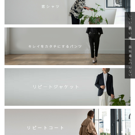
「いい年齢 いい洋服」
急に秋、着るものがない