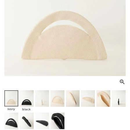
ivory
black