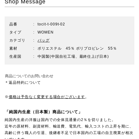
Shop Message
品番
tocit-t-009t-02
タイプ
WOMEN
カテゴリ
バッグ
素材
ポリエステル 45％ ポリプロピレン 55％
生産国
中国製(中国自社工場、最終仕上げ日本)
商品についてのお問い合わせ
＊返品特約について
※
価格は予告なく変更する場合がございます
。
「純国内生産（日本製）商品について」
純国内生産の洋服は国内での全体流通量の2％を切りました。
近年の原材料、副資材料、輸送費、電気代、輸入コストの上昇を期に、
高齢に伴う職人の引退、後継者不足で日本国内の工場の自主廃業が相次