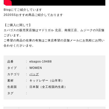
Blogにてご紹介しています
2020SSおすすめ商品ご紹介しております
【ご購入に関して】
エバゴスの販売実店舗は
マドリガル 北店
、
南堀江店
、
ムジーク
の3店舗
ございます。
ご希望の商品の在庫の有無はご来店希望の店舗メールにお気軽にお問い
合わせくださいませ。
品番
ebagos-19488
タイプ
WOMEN
カテゴリ
バッグ
素材
キッドレザー（山羊革）
生産国
日本製（全工程国内生産）
タグ