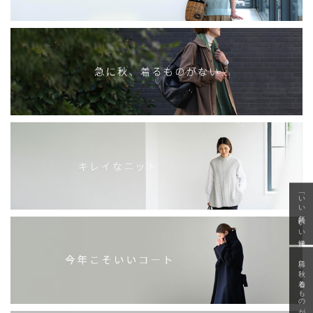
「いい年齢 いい洋服」
急に秋、着るものがない