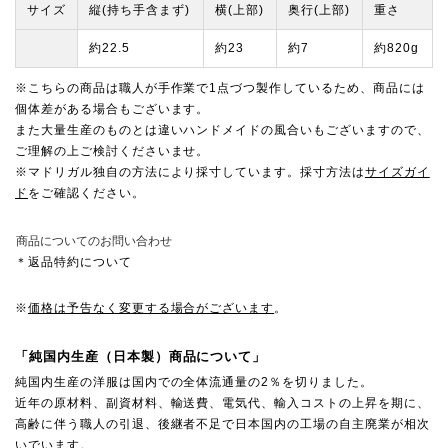
サイズ
縦(持ち手含まず)
横(上部)
奥行(上部)
重さ
約22.5
約23
約7
約820g
※こちらの商品は職人が手作業で1点づつ製作しているため、商品には
個体差がある場合もございます。
また大量生産のものとは違いハンドメイドの風合いもございますので、
ご理解の上ご検討くださいませ。
※マドリガル独自の方法により採寸しています。採寸方法は
サイズガイ
ド
をご確認ください。
商品についてのお問い合わせ
＊返品特約について
※
価格は予告なく変更する場合がございます
。
「純国内生産（日本製）商品について」
純国内生産の洋服は国内での全体流通量の2％を切りました。
近年の原材料、副資材料、輸送費、電気代、輸入コストの上昇を期に、
高齢に伴う職人の引退、後継者不足で日本国内の工場の自主廃業が相次
いでいます。