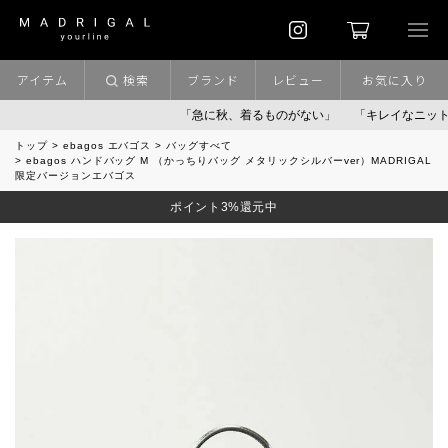
アイテム
検索
ブランド
レビュー
お気に入り
「急に秋、着るものがない」
「キレイなニット」
ポ
トップ
ebagos エバゴス
バッグすべて
ebagos ハンドバッグ M （かっちりバッグ メタリックシルバーver）MADRIGAL
限定バージョンエバゴス
ポイント3%還元中