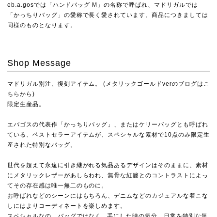
eb.a.gosでは「ハンドバッグ M」の名称で呼ばれ、マドリガルでは
「かっちりバッグ」の愛称で長く愛されています。商品につきましては
同様のものとなります。
Shop Message
マドリガル別注、復刻アイテム。 (
メタリックゴールドverのブログはこ
ちらから
)
限定生産品。
エバゴスの代表作「かっちりバッグ」、またはケリーバッグとも呼ばれ
ている、ベストセラーアイテムが、スペシャルな素材で10点のみ限定生
産された特別なバッグ。
世代を超えて永遠に引き継がれる気品あるデザインはそのままに、素材
にメタリックレザーがあしらわれ、無骨な紅籐とのコントラストによっ
てその存在感は唯一無二のものに。
お呼ばれなどのシーンにはもちろん、デニムなどのカジュアルな着こな
しにはよりコーディネートを楽しめます。
スペシャルなの、バッグではなく...手にした時の気分。日常を特別な気