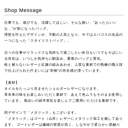
Shop Message
仕事でも、遊びでも、活躍してほしい。そんな願い、”あったらいい
な…”が形になったバッグ。
理想を叶えたデザインが、不動の人気となり、今ではエバゴスの名品の
一つになった「スタイリストバッグ」。
日々の仕事やリラックスな気持ちで過ごしたい休日もいつでもそばにい
る存在は、いつしか気持ちに馴染み、愛着のバッグと変化。
他と被らないレザーと紅籐の組みあわせ、上質な素材での熟練の職人技
で仕上げられた佇まいには“本物”の存在感が漂っています。
【素材】
オイルをたっぷり含ませたショルダーレザーになります。
革本来の味をお楽しみいただく素材で、あえて色ムラもそのまま使用し
ています。 風合いの経年変化を楽しんでご愛用いただける素材です。
同デザインで「メタリック」もございます。
「メタリック」はゴート（山羊）レザーにメタリック加工を施してあり
ます。 ゴートレザーは繊維の密度が高く、しなやかで柔らかい肌触り