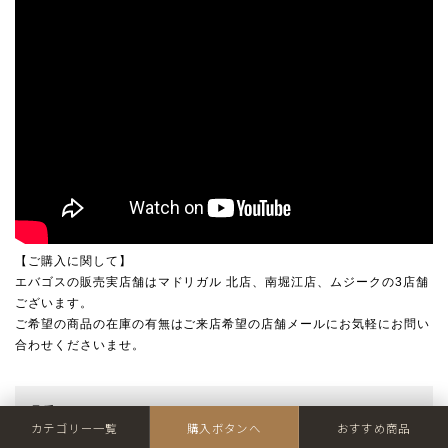
【ご購入に関して】
エバゴスの販売実店舗は
マドリガル 北店
、
南堀江店
、
ムジーク
の3店舗
ございます。
ご希望の商品の在庫の有無はご来店希望の店舗メールにお気軽にお問い
合わせくださいませ。
品番
ebagos-p-19462-BK
カテゴリー一覧
購入ボタンへ
おすすめ商品
タイプ
WOMEN