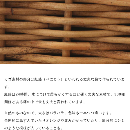
カゴ素材の部分は紅籐（べにとう）といわれる丈夫な籐で作られていま
す。
紅籐は24時間、水につけて柔らかくするほど硬く丈夫な素材で、300種
類ほどある籐の中で最も丈夫と言われています。
自然のものなので、太さはバラバラ。色味も一本つづ違います。
全体的に黒ずんでいたりオレンジや赤みがかっていたり、部分的にシミ
のような模様が入っていることも。