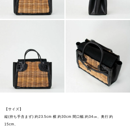
【サイズ】
縦(持ち手含まず):約23.5cm 横:約30cm 間口幅:約34㎝、奥行:約
15cm、