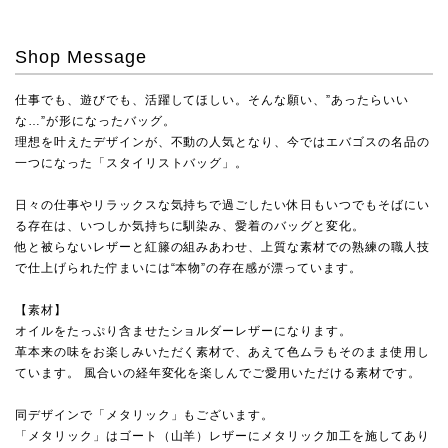
Shop Message
仕事でも、遊びでも、活躍してほしい。そんな願い、”あったらいい
な…”が形になったバッグ。
理想を叶えたデザインが、不動の人気となり、今ではエバゴスの名品の
一つになった「スタイリストバッグ」。
日々の仕事やリラックスな気持ちで過ごしたい休日もいつでもそばにい
る存在は、いつしか気持ちに馴染み、愛着のバッグと変化。
他と被らないレザーと紅籐の組みあわせ、上質な素材での熟練の職人技
で仕上げられた佇まいには“本物”の存在感が漂っています。
【素材】
オイルをたっぷり含ませたショルダーレザーになります。
革本来の味をお楽しみいただく素材で、あえて色ムラもそのまま使用し
ています。 風合いの経年変化を楽しんでご愛用いただける素材です。
同デザインで「メタリック」もございます。
「メタリック」はゴート（山羊）レザーにメタリック加工を施してあり