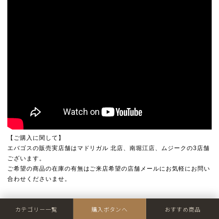
【ご購入に関して】
エバゴスの販売実店舗は
マドリガル 北店
、
南堀江店
、
ムジーク
の3店舗
ございます。
ご希望の商品の在庫の有無はご来店希望の店舗メールにお気軽にお問い
合わせくださいませ。
カテゴリー一覧
購入ボタンへ
おすすめ商品
品番
ebagos-p-19462-BK