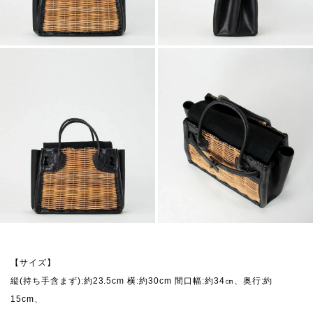
【サイズ】
縦(持ち手含まず):約23.5cm 横:約30cm 間口幅:約34㎝、奥行:約
15cm、