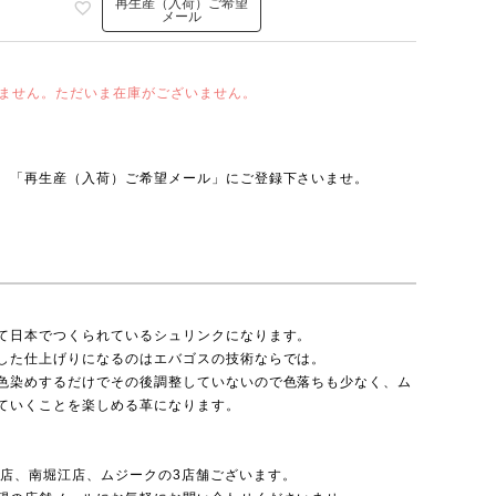
再生産（入荷）ご希望
メール
ません。ただいま在庫がございません。
、「再生産（入荷）ご希望メール」にご登録下さいませ。
て日本でつくられているシュリンクになります。
した仕上げりになるのはエバゴスの技術ならでは。
色染めするだけでその後調整していないので色落ちも少なく、ム
ていくことを楽しめる革になります。
北店
、
南堀江店
、
ムジーク
の3店舗ございます。