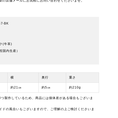
望の店舗メールにお気軽にお問い合わせくださいませ。
47-BK
(牛革)
程国内生産）
横
奥行
重さ
約21㎝
約5㎝
約210g
づつ製作しているため、商品には個体差がある場合もございま
イドの風合いもございますので、ご理解の上ご検討くださいま