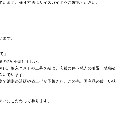
ています。採寸方法は
サイズガイド
をご確認ください。
います
。
て」
量の2％を切りました。
気代、輸入コストの上昇を期に、高齢に伴う職人の引退、後継者
次いでいます。
増で納期の遅延や値上げが予想され、この先、国産品の厳しい状
ティにこだわって参ります。