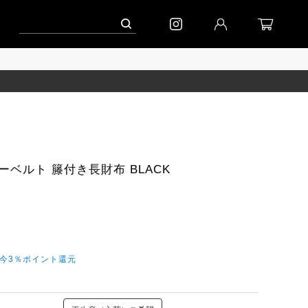
ーン」
到着｜2026AW「シフォンニット」
到着｜2026AW「マガジン」
ベルト 籐付き長財布 BLACK
だ今3％ポイント還元