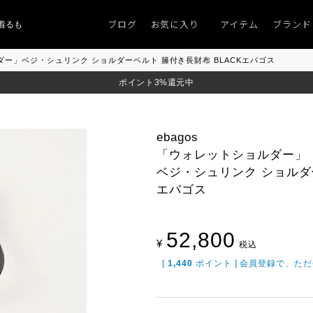
ブログ
お気に入り
アイテム
ブランド
ものがない」
「キレイなニット」
ポイント9％「マンスリーポイントキャンペ
ルダー」ベジ・シュリンク ショルダーベルト 籐付き長財布 BLACKエバゴス
ポイント3%還元中
ebagos
「ウォレットショルダー」
ベジ・シュリンク ショルダー
エバゴス
52,800
¥
税込
[
1,440
ポイント ] 会員登録で、た