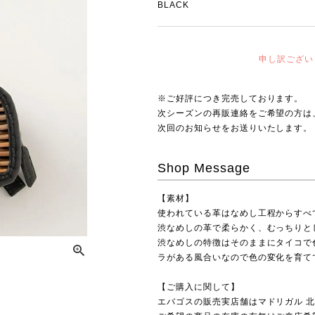
BLACK
申し訳ござい
※ご好評につき完売しております。
次シーズンの再販連絡をご希望の方は
次回のお知らせをお送りいたします。
Shop Message
【素材】
使われている革はなめし工程からすべ
渋なめしの革で柔らかく、むっちりと
渋なめしの特徴はそのままにタイコで
ラがある風合いなので色の変化を育て
【ご購入に関して】
エバゴスの販売実店舗は
マドリガル 