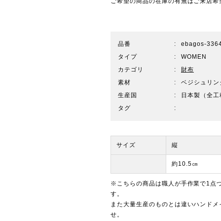
ご希望の商品の在庫の有無はご来店希
品番
ebagos-336
タイプ
WOMEN
カテゴリ
財布
素材
ベジシュリンク
生産国
日本製（全工
タグ
サイズ
縦
約10.5㎝
※こちらの商品は職人が手作業で1点
す。
また大量生産のものとは違いハンドメ
せ。