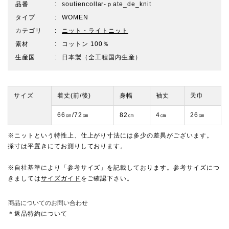
品番
soutiencollar-ｐate_de_knit
タイプ
WOMEN
カテゴリ
ニット・ライトニット
素材
コットン 100％
生産国
日本製（全工程国内生産）
サイズ
着丈(前/後)
身幅
袖丈
天巾
66㎝/72㎝
82㎝
4㎝
26㎝
※ニットという特性上、仕上がり寸法には多少の差異がございます。
採寸は平置きにてお測りしております。
※自社基準により「参考サイズ」を記載しております。参考サイズにつ
きましては
サイズガイド
をご確認下さい。
商品についてのお問い合わせ
＊返品特約について