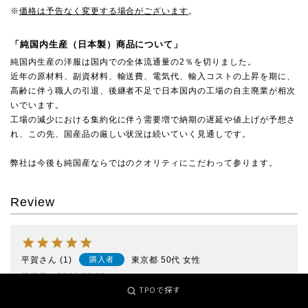
※
価格は予告なく変更する場合がございます
。
「純国内生産（日本製）商品について」
純国内生産の洋服は国内での全体流通量の2％を切りました。
近年の原材料、副資材料、輸送費、電気代、輸入コストの上昇を期に、
高齢に伴う職人の引退、後継者不足で日本国内の工場の自主廃業が相次
いでいます。
工場の減少における集約化に伴う需要増で納期の遅延や値上げが予想さ
れ、この先、国産品の厳しい状況は続いていく見通しです。
弊社は今後も純国産ならではのクオリティにこだわって参ります。
Review
平賀
1
東京都
50代
女性
購入者
投稿日
2026/07/28
TPOで探す
ずっと気になっていたミストブルーを購入しました。グリーンが