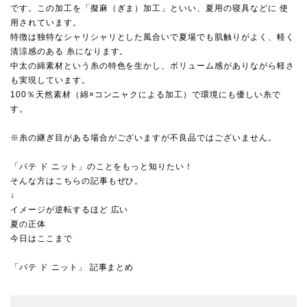
です。この加工を「擬麻（ぎま）加工」といい、夏用の寝具などに 使
用されています。
特徴は独特なシャリシャリとした風合いで夏場でも肌触りがよく、軽く
清涼感のある 糸になります。
中太の綿素材という糸の特色を生かし、ボリューム感がありながら軽さ
も実現しています。
100％天然素材（綿×コンニャクによる加工）で環境にも優しい糸で
す。
※糸の継ぎ目がある場合がございますが不良品ではございません。
「パテ ド ニット」のことをもっと知りたい！
そんな方はこちらの記事もぜひ。
↓
イメージが逆転するほど 広い
夏の正体
今日はここまで
「パテ ド ニット」 記事まとめ