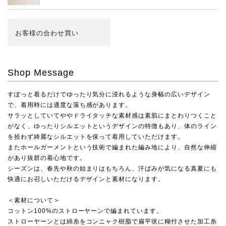
お客様の合わせ買い
Shop Message
すぽっと着るだけでゆったり気分に浸れるような身幅の広いデザイン
で、着用時には適度な落ち感があります。
サラッとしていてややドライタッチな素材感は素肌にまとわりつくこと
がなく、ゆったりシルエットというデザインの特徴もあり、体のライン
を拾わず綺麗なシルエットを保って着用していただけます。
またホールガーメントという技術で編まれた編み地により、自然な伸縮
があり抜群の着心地です。
シーズンは、春先や秋の始まりはもちろん、汗ばみが気になる真夏にも
快適にお召しいただけるデザインと素材になります。
＜素材について＞
コットン100%のストローヤーンで編まれています。
ストローヤーンとは綿糸をコンニャク樹脂で扁平状に糊付させた加工糸