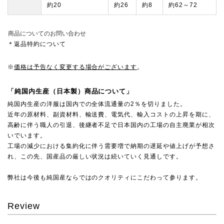
約20
約26
約8
約62～72
商品についてのお問い合わせ
＊返品特約について
※
価格は予告なく変更する場合がございます
。
「純国内生産（日本製）商品について」
純国内生産の洋服は国内での全体流通量の2％を切りました。
近年の原材料、副資材料、輸送費、電気代、輸入コストの上昇を期に、
高齢に伴う職人の引退、後継者不足で日本国内の工場の自主廃業が相次
いでいます。
工場の減少における集約化に伴う需要増で納期の遅延や値上げが予想さ
れ、この先、国産品の厳しい状況は続いていく見通しです。
弊社は今後も純国産ならではのクオリティにこだわって参ります。
Review