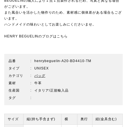
BEGUELINの職人により１点１点製作されるため、写真と異なる場合
がございます。
また風合いを活かした物作りのため、素材感に個体差がある場合もござ
います。
ハンドメイドの味わいとしてお楽しみにくださいませ。
HENRY BEGUELINのブログはこちら
品番
henrybeguelin-A20-BD4410-TM
タイプ
UNISEX
カテゴリ
バッグ
素材
牛革
生産国
イタリア/正規輸入品
タグ
サイズ
縦(持ち手含まず)
横
奥行
紐(金具含む)