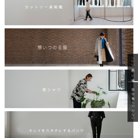
「いい年齢 いい洋服」
急に秋、着るものがない