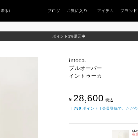
ブログ
お気に入り
アイテム
ブランド
ものがない」
「キレイなニット」
ポイント9％「マンスリーポイントキャン
ポイント3%還元中
intoca.
プルオーバー
イントゥーカ
28,600
¥
税込
[
780
ポイント ] 会員登録で、ただ
siz
在