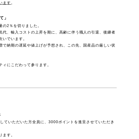
います
。
て」
量の2％を切りました。
気代、輸入コストの上昇を期に、高齢に伴う職人の引退、後継者
次いでいます。
増で納期の遅延や値上げが予想され、この先、国産品の厳しい状
ティにこだわって参ります。
呈
投稿していただいた方全員に、3000ポイントを進呈させていただき
ります。