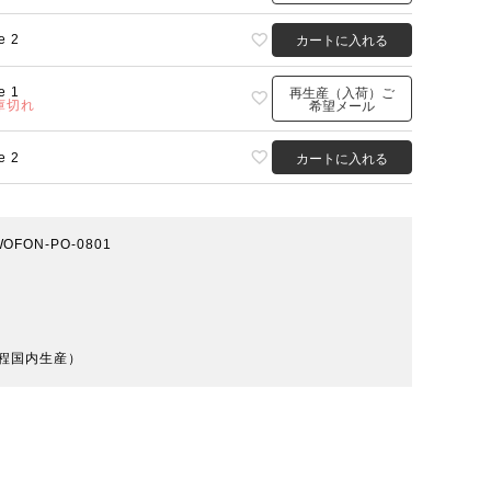
e 2
カートに入れる
e 1
再生産（入荷）ご
庫切れ
希望メール
e 2
カートに入れる
-WOFON-PO-0801
程国内生産）