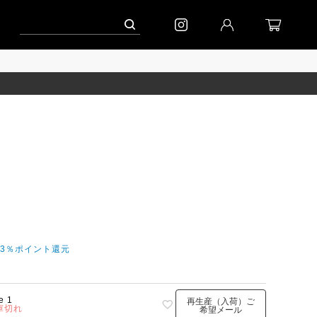
ペーン」
到着(8/7)｜eb.a.gos
予約│「エッグジャケット GREY」
今3％ポイント還元
e 1
再生産（入荷）ご
庫切れ
希望メール