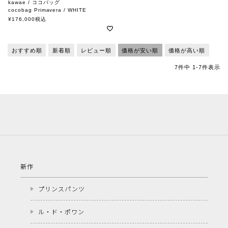
kawae / ココバッグ
cocobag Primavera / WHITE
カワエ
¥
176,000
税込
おすすめ順
新着順
レビュー順
価格が安い順
価格が高い順
7
件中
1
-
7
件表示
新作
プリンスパンツ
ル・ド・ポワン