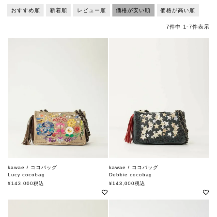
おすすめ順
新着順
レビュー順
価格が安い順
価格が高い順
7
件中
1
-
7
件表示
kawae / ココバッグ
kawae / ココバッグ
Lucy cocobag
Debbie cocobag
カワエ
カワエ
¥
143,000
税込
¥
143,000
税込