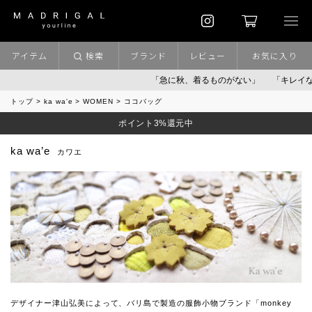
アイテム
検索
ブランド
レビュー
お気に入り
「急に秋、着るものがない」
「キレイなニ
トップ
ka wa'e
WOMEN
ココバッグ
ポイント3%還元中
ka wa’e
カワエ
デザイナー津山弘美によって、バリ島で製造の服飾小物ブランド「monkey