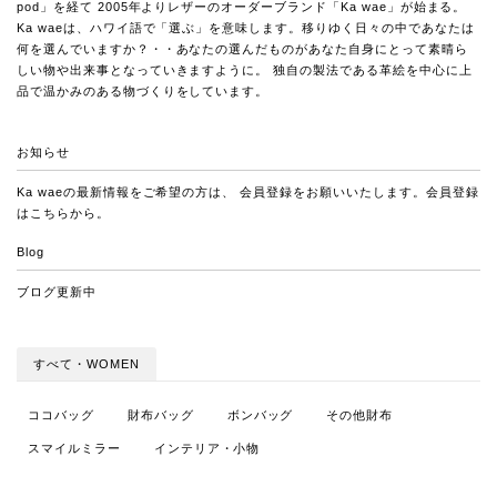
pod」を経て 2005年よりレザーのオーダーブランド「Ka wae」が始まる。
Ka waeは、ハワイ語で「選ぶ」を意味します。移りゆく日々の中であなたは
何を選んでいますか？・・あなたの選んだものがあなた自身にとって素晴ら
しい物や出来事となっていきますように。 独自の製法である革絵を中心に上
品で温かみのある物づくりをしています。
お知らせ
Ka waeの最新情報をご希望の方は、 会員登録をお願いいたします。会員登録
は
こちらから
。
Blog
ブログ更新中
すべて・WOMEN
ココバッグ
財布バッグ
ボンバッグ
その他財布
スマイルミラー
インテリア・小物