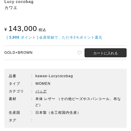
Lucy cocobag
カワエ
143,000
¥
税込
[
3,900
ポイント ] 会員登録で、ただ今3％ポイント還元
GOLD×BROWN
カートに入れる
品番
kawae-Lucycocobag
タイプ
WOMEN
カテゴリ
バッグ
素材
本体 レザー （その他ビーズやスパンコール、布な
ど）
生産国
日本製（全工程国内生産）
タグ