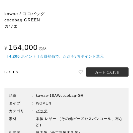
kawae / ココバッグ
cocobag GREEN
カワエ
154,000
¥
税込
[
4,200
ポイント ] 会員登録で、ただ今3％ポイント還元
GREEN
カートに入れる
品番
kawae-18AWcocobag-GR
タイプ
WOMEN
カテゴリ
バッグ
素材
本体 レザー （その他ビーズやスパンコール、布な
ど）
生産国
日本製（全工程国内生産）