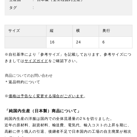
タグ
サイズ
縦
横
奥行
16
24
6
※自社基準により「参考サイズ」を記載しております。参考サイズにつ
きましては
サイズガイド
をご確認下さい。
商品についてのお問い合わせ
＊返品特約について
※
価格は予告なく変更する場合がございます
。
「純国内生産（日本製）商品について」
純国内生産の洋服は国内での全体流通量の2％を切りました。
近年の原材料、副資材料、輸送費、電気代、輸入コストの上昇を期に、
高齢に伴う職人の引退、後継者不足で日本国内の工場の自主廃業が相次