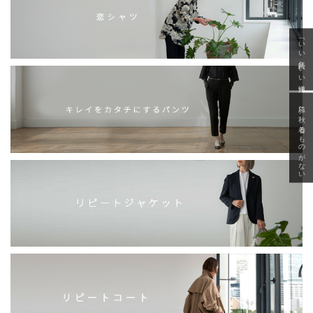
「いい年齢 いい洋服」
急に秋、着るものがない