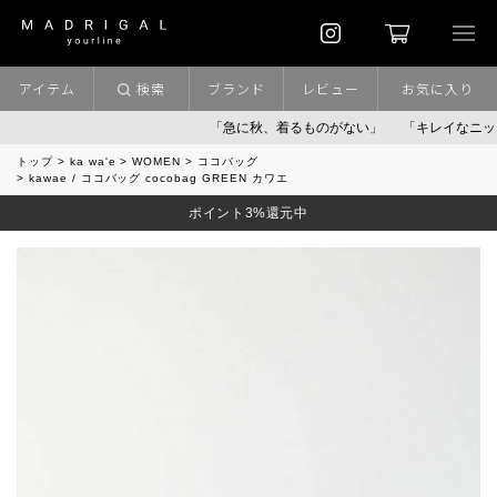
アイテム
検索
ブランド
レビュー
お気に入り
「急に秋、着るものがない」
「キレイなニット」
トップ
ka wa'e
WOMEN
ココバッグ
kawae / ココバッグ cocobag GREEN カワエ
ポイント3%還元中