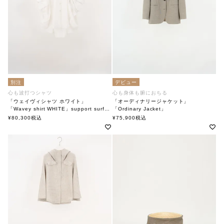
別注
デビュー
心も波打つシャツ
心も身体も腑におちる
「ウェイヴィシャツ ホワイト」
「オーディナリージャケット」
「Wavey shirt WHITE」support surface
「Ordinary Jacket」
サポートサーフェス
soutiencollar(ステンカラー)
¥
80,300
税込
¥
75,900
税込