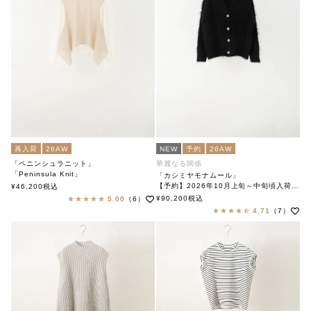
再入荷
26AW
NEW
予約
26AW
「ペニンシュラニット」
華麗なる関係
「Peninsula Knit」
「カシミヤモナムール」
soutiencollar（ステンカラー）
【予約】2026年10月上旬～中旬頃入荷予定
¥
46,200
税込
「Cashmere Mon Amour」
¥
90,200
税込
5.00
（6）
soutiencollar（ステンカラー）
4.71
（7）