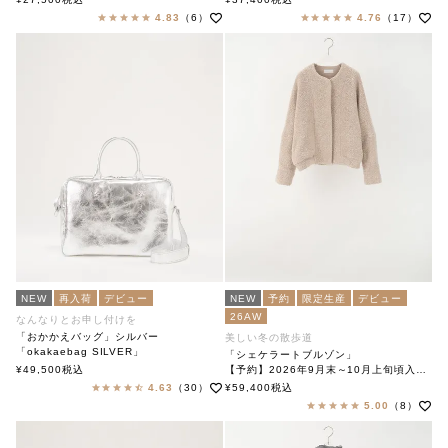
4.83
（6）
4.76
（17）
NEW
再入荷
デビュー
NEW
予約
限定生産
デビュー
26AW
なんなりとお申し付けを
「おかかえバッグ」シルバー
美しい冬の散歩道
「okakaebag SILVER」
「シェケラートブルゾン」
soutiencollar（ステンカラー）
¥
49,500
税込
【予約】2026年9月末～10月上旬頃入荷予定
「Shakerato Blouson」
4.63
（30）
¥
59,400
税込
soutiencollar（ステンカラー）
5.00
（8）