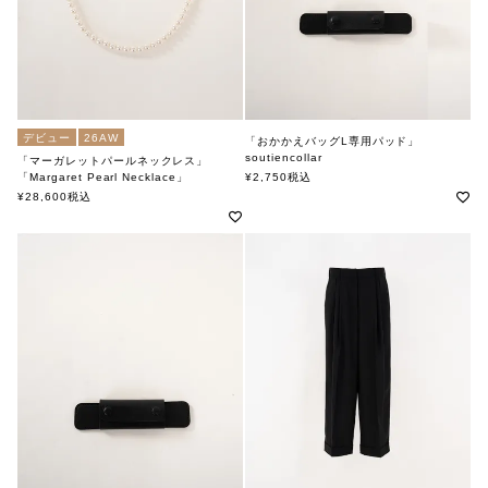
デビュー
26AW
「おかかえバッグL専用パッド」
soutiencollar
「マーガレットパールネックレス」
ステンカラー
「Margaret Pearl Necklace」
¥
2,750
税込
soutiencollar×kaori shimomura（ステンカラー×カオリシモムラ）
¥
28,600
税込