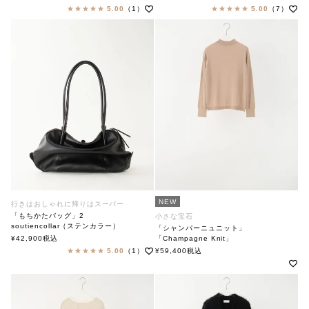
soutiencollar(ステンカラー)
soutiencollar（ステンカラー）
5.00
（1）
5.00
（7）
NEW
行きはおしゃれに帰りはスーパー
「もちかたバッグ」2
小さな宝石
soutiencollar（ステンカラー）
「シャンパーニュニット」
¥
42,900
税込
「Champagne Knit」
soutiencollar（ステンカラー）
5.00
（1）
¥
59,400
税込