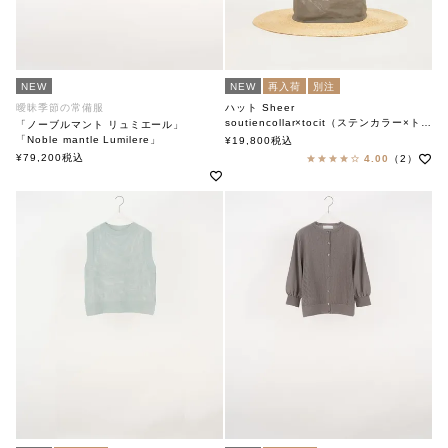
NEW
NEW
再入荷
別注
曖昧季節の常備服
ハット Sheer
soutiencollar×tocit（ステンカラー×トチエット）
「ノーブルマント リュミエール」
「Noble mantle Lumilere」
¥
19,800
税込
soutiencollar(ステンカラー)
¥
79,200
税込
4.00
（2）