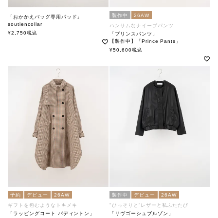
製作中
26AW
「おかかえバッグ専用パッド」
soutiencollar
ハンサムなナイーブパンツ
ステンカラー
¥
2,750
税込
「プリンスパンツ」
【製作中】「Prince Pants」
soutiencollar（ステンカラー）
¥
50,600
税込
予約
デビュー
26AW
製作中
デビュー
26AW
ギフトを包むようなトキメキ
"ひっそりと”レザーと私ふたたび
「ラッピングコート パディントン」
「リヴゴーシュブルゾン」