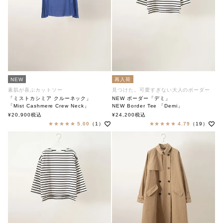
NEW
再入荷
素肌が喜ぶカットソー
見つけた。可愛すぎない大人のボーダー
「ミストカシミア クルーネック」
NEW ボーダー「デミ」
「Mist Cashmere Crew Neck」
NEW Border Tee 「Demi」
soutiencollar（ステンカラー）
soutiencollar（ステンカラー）
¥
20,900
税込
¥
24,200
税込
5.00
（1）
4.79
（19）