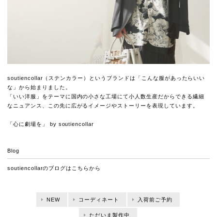
soutiencollar（ステンカラー）というブランドは「こんな服があったらいい
な」から始まりました。
「いい洋服」をテーマに国内の小さな工場にて小人数生産だからできる繊細
なニュアンス、この先に広がるイメージやストーリーを表現しています。
「心に劇場を」 by soutiencollar
Blog
soutiencollarのブログは
こちらから
NEW
コーディネート
入荷前ご予約
ただいま製作中