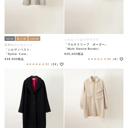
NEW
再入荷
26AW
シルエットはブラウスで
「マルチスリーブ ボーダー」
妖精みたいなニット
「Multi Sleeve Border」
「シルヴィベスト」
soutiencollar（ステンカラー）
「Sylvie Ｖest」
¥
26,400
税込
soutiencollar（ステンカラー）
¥
39,600
税込
4.50
（4）
4.92
（24）