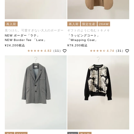
再入荷
再入荷
限定生産
26AW
見つけた。可愛すぎない大人のボーダー
ギフトのように包むトキメキ
NEW ボーダー「ラテ」
「ラッピングコート」
NEW Border Tee 「Late」
「Wrapping Coat」
soutiencollar（ステンカラー）
soutiencollar（ステンカラー）
¥
24,200
税込
¥
79,200
税込
4.82
（11）
4.74
（31）