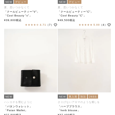
NEW
デビュー
NEW
デビュー
夏、思いつかなくて
夏、思いつかなくて
「クールビューティー"V"」
「クールビューティー"C"」
「Cool Beauty "v"」
「Cool Beauty "C"」
soutiencollar（ステンカラー）
soutiencollar（ステンカラー）
¥
39,600
税込
¥
49,500
税込
4.71
（7）
5.00
（4）
NEW
NEW
再入荷
別注
26SS
ハンカチを畳むように
さりげないアロマのような癒しを
「パタンウォレット」
「ハーブブラウス」
「Patan Wallet」
「herb blouse」
soutiencollar（ステンカラー）
soutiencollar（ステンカラー）
¥
27,500
税込
¥
37,400
税込