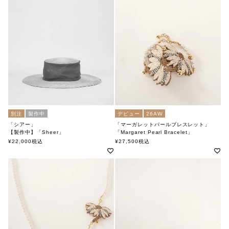
別注
製作中
デビュー
26AW
「シアー」
「マーガレットパールブレスレット」
【製作中】「Sheer」
「Margaret Pearl Bracelet」
soutiencollar×tocit
soutiencollar×kaori shimomura（ステンカラー×カオリシモムラ）
¥
22,000
税込
¥
27,500
税込
（ステンカラー×トチエット）