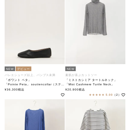
NEW
デビュー
NEW
バレエシューズ以上、パンプス未満
素肌が喜ぶカットソー
「ポワント ペタ」
「ミストカシミア タートルネック」
「Pointe Peta」 soutiencollar（ステンカラー）
「Mist Cashmere Turtle Neck」
soutiencollar（ステンカラー）
¥
36,300
税込
¥
20,900
税込
5.00
（2）