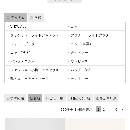
アイテム
季節
VIEW ALL
コート
ジャケット・ライトジャケット
アウター・ライトアウター
シャツ・ブラウス
ニット(春夏)
ニット(秋冬)
カットソー
パンツ・スカート
ワンピース
ファッション小物・アクセサリー
バッグ・財布
靴・スニーカー・ブーツ
セレモニー
おすすめ順
新着順
レビュー順
価格が安い順
価格が高い順
1
2
…
6
226
件中
1
-
40
件表示