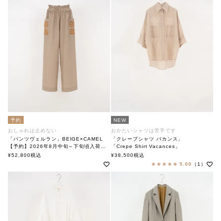
予約
NEW
おしゃれは止めない
おかたいシャツは苦手です
「パンツヴェルラン」BEIGE×CAMEL
「クレープシャツ バカンス」
【予約】2026年8月中旬～下旬頃入荷予定
「Crepe Shirt Vacances」
「Pants Verlan」BEIGE×CAMEL
soutiencollar（ステンカラー）
¥
52,800
税込
¥
38,500
税込
soutiencollar(ステンカラー)
5.00
（1）