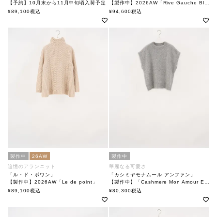
【予約】10月末から11月中旬頃入荷予定
【製作中】2026AW「Rive Gauche Blouson」
「Wrapping Coat Paddington」
soutiencollar(ステンカラー)
¥
89,100
税込
¥
94,600
税込
soutiencollar(ステンカラー)
製作中
26AW
製作中
追憶のアランニット
華麗なる可愛さ
「ル・ド・ポワン」
「カシミヤモナムール アンファン」
【製作中】2026AW「Le de point」
【製作中】「Cashmere Mon Amour Enfant」
soutiencollar（ステンカラー）
soutiencollar（ステンカラー）
¥
89,100
税込
¥
80,300
税込