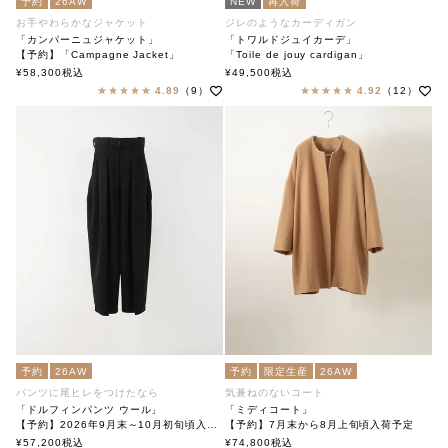
予約
26AW
NEW
再入荷
お手やわらかなジャケット
ジレのようなカーディガン
「カンパーニュジャケット」
「トワルドジュイカーデ」
【予約】「Campagne Jacket」
「Toile de jouy cardigan」
soutiencollar（ステンカラー）
soutiencollar（ステンカラー）
¥
58,300
税込
¥
49,500
税込
4.89
（9）
4.92
（12）
予約
26AW
予約
限定生産
26AW
パンツに尾ヒレをつけたなら
気兼ねのないコート
「ドルフィンパンツ ウール」
「ミディコート」
【予約】2026年9月末～10月初旬頃入荷予定
【予約】7月末から8月上旬頃入荷予定
「Dolphin pants wool」
「Midi Coat」
¥
57,200
税込
¥
74,800
税込