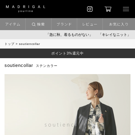
アイテム
検索
ブランド
レビュー
お気に入り
「急に秋、着るものがない」
「キレイなニット」
ポイント
トップ
soutiencollar
ポイント3%還元中
soutiencollar
ステンカラー