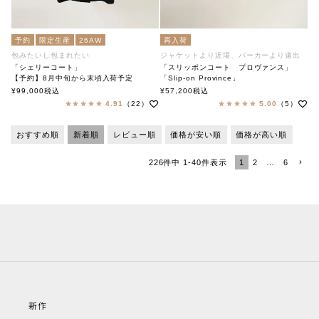
予約
限定生産
26AW
再入荷
包みたいし包まれたい
ジャケットより近場、パーカーより遠出
「シェリーコート」
「スリッポンコート プロヴァンス」
【予約】8月中旬から末頃入荷予定
「Slip-on Province」
「Cherie Coat」
soutiencollar（ステンカラー）
¥
99,000
税込
¥
57,200
税込
soutiencollar（ステンカラー）
4.91
（22）
5.00
（5）
おすすめ順
新着順
レビュー順
価格が安い順
価格が高い順
1
2
…
6
226
件中
1
-
40
件表示
新作