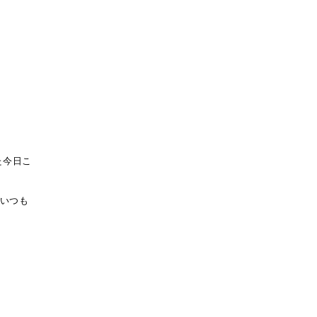
た今日こ
、いつも