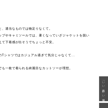
と、適当なものでは物足りなくて。
ップやキャミソールでは、暑くなっていざジャケットを脱い
えて下着感が出そうでちょっと不安。
Tシャツではカジュアル過ぎて気分じゃなくて...
でも一枚で着られる綺麗目なカットソーが理想。
「いい年齢 いい洋服」