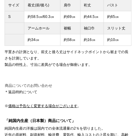
サイズ
着丈(前/後ろ)
肩巾
裄丈
バスト
S
約58.5㎝/60.3㎝
約69㎝
約44.5㎝
約65㎝
アームホール
裾幅
袖口巾
スリット丈
約34㎝
約58㎝
約16㎝
約10㎝
平置きの計測となり、前丈と後ろ丈はサイドネックポイントから裾までの長
さを計測しています。
製品の特性上、寸法に差異がでる場合が御座います。
商品についてのお問い合わせ
＊返品特約について
※
価格は予告なく変更する場合がございます
。
「純国内生産（日本製）商品について」
純国内生産の洋服は国内での全体流通量の2％を切りました。
近年の原材料、副資材料、輸送費、電気代、輸入コストの上昇を期に、高齢