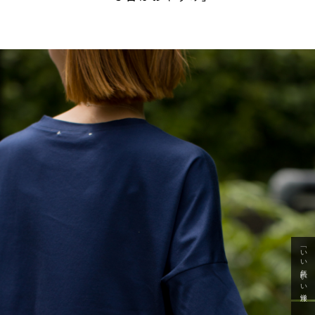
「いい年齢 いい洋服」