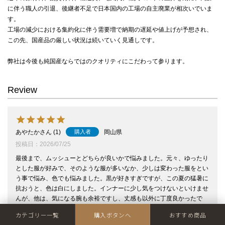
に伴う職人の引退、後継者不足で日本国内の工場の自主廃業が相次いでいま
す。
工場の減少における集約化に伴う需要増で納期の遅延や値上げが予想され、
この先、国産品の厳しい状況は続いていく見通しです。
弊社は今後も純国産ならではのクオリティにこだわって参ります。
Review
あやたか
1
岡山県
購入者
投稿日
2026/07/25
最後まで、ムッシューとどちらが良いかで悩みました。元々、ゆったり
とした服が好みで、そのような服が多いなか、少しは変わった服をとい
う事で悩み、色でも悩みました。黒が好きすぎですが、この夏の猛暑に
抗おうと、色は白にしました。インナーに少し気をつけないといけませ
んが、他は、気になる腕も余裕ですし、丈感も以外に丁度良かったで
す。スカート、パンツどちらでもいけます。オンラインは残念な事が少
カテゴリー一覧
購入ボタンへ
おすすめ商品
なからずありますが、これは購入して良かったです。黒も欲しくなりま