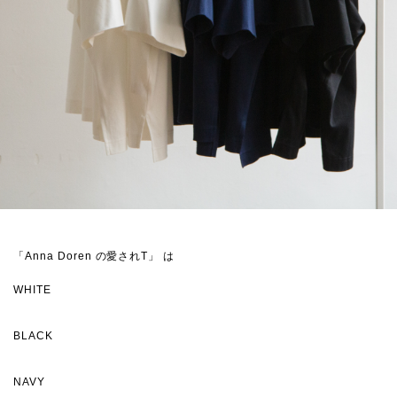
「Anna Doren の愛されT」 は
WHITE
BLACK
NAVY