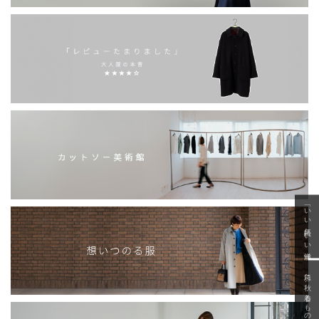
「いい年齢 いい洋服」
急に秋、着るものがない