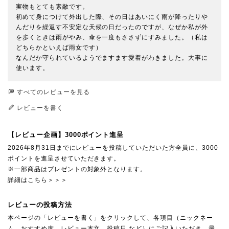
実物もとても素敵です。

初めて身につけて外出した際、その日はあいにく雨が降ったりや
んだりを繰返す不安定な天候の日だったのですが、なぜか私が外
を歩くときは雨がやみ、傘を一度もささずにすみました。（私は
どちらかといえば雨女です）

なんだか守られているようでますます愛着がわきました。大事に
使います。
すべてのレビューを見る
レビューを書く
【レビュー企画】3000ポイント進呈
2026年8月31日までにレビューを投稿していただいた方全員に、3000
ポイントを進呈させていただきます。
※一部商品はプレゼントの対象外となります。
詳細はこちら＞＞＞
レビューの投稿方法
本ページの「レビューを書く」をクリックして、各項目（ニックネー
ム、おすすめ度、レビュー本文、投稿日 など）にご記入いただき、最