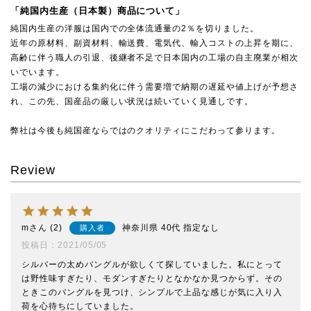
「純国内生産（日本製）商品について」
純国内生産の洋服は国内での全体流通量の2％を切りました。
近年の原材料、副資材料、輸送費、電気代、輸入コストの上昇を期に、
高齢に伴う職人の引退、後継者不足で日本国内の工場の自主廃業が相次
いでいます。
工場の減少における集約化に伴う需要増で納期の遅延や値上げが予想さ
れ、この先、国産品の厳しい状況は続いていく見通しです。
弊社は今後も純国産ならではのクオリティにこだわって参ります。
Review
m
2
神奈川県
40代
指定なし
購入者
投稿日
2021/05/05
シルバーの太めバングルが欲しくて探していました。私にとって
は野性味すぎたり、モダンすぎたりとなかなか見つからず。その
ときこのバングルを見つけ、シンプルで上品な感じが気に入り入
荷を心待ちにしていました。
