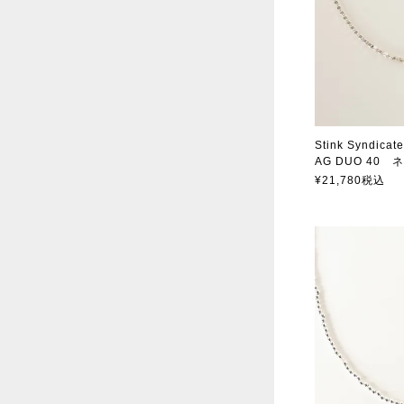
Stink Syndicate
AG DUO 40
スティンクシン
¥
21,780
税込