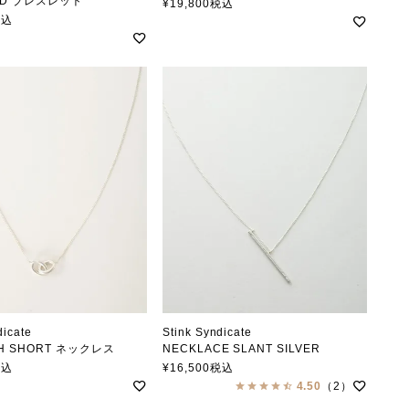
ND ブレスレット
スティンクシンジケート
¥
19,800
税込
クシンジケート
税込
dicate
Stink Syndicate
CH SHORT ネックレス
NECKLACE SLANT SILVER
クシンジケート
スティンクシンジケート
税込
¥
16,500
税込
4.50
（2）