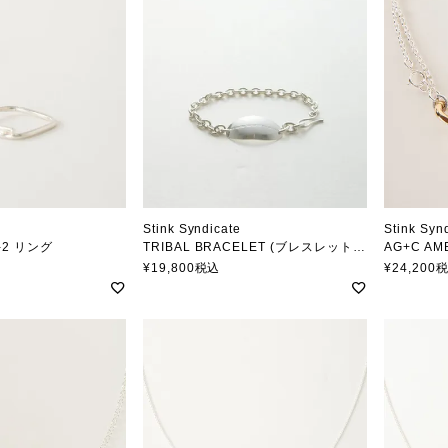
Stink Syndicate
Stink Syn
-2 リング
TRIBAL BRACELET (ブレスレット) SILVER
AG+C AM
ジケート
スティンクシンジケート
スティン
¥
19,800
税込
¥
24,200