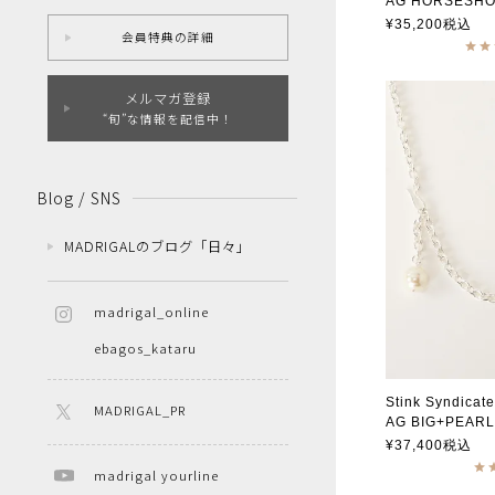
AG HORSESHOE N
スティンクシン
¥
35,200
税込
会員特典の詳細
メルマガ登録
“旬”な情報を配信中！
Blog / SNS
MADRIGALのブログ「日々」
madrigal_online
ebagos_kataru
Stink Syndicate
MADRIGAL_PR
AG BIG+PEARL7
スティンクシン
¥
37,400
税込
madrigal yourline