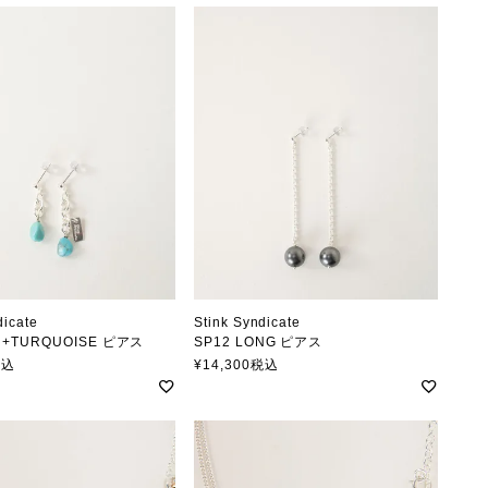
dicate
Stink Syndicate
N+TURQUOISE ピアス
SP12 LONG ピアス
クシンジケート
スティンクシンジケート
税込
¥
14,300
税込