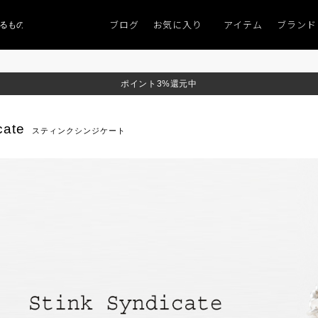
ブログ
お気に入り
アイテム
ブランド
ものがない」
「キレイなニット」
ポイント9％「マンスリーポイントキャンペ
ポイント3%還元中
cate
スティンクシンジケート