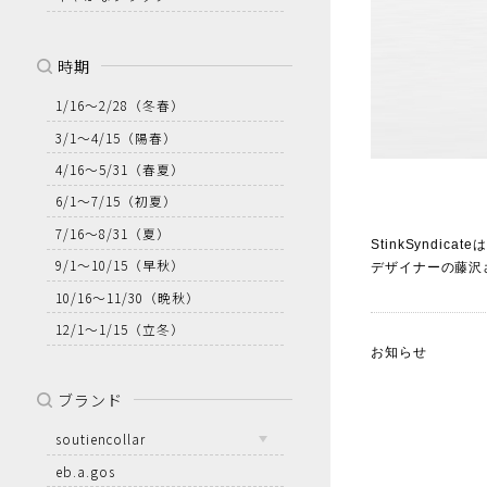
時期
1/16～2/28
（冬春）
3/1～4/15
（陽春）
4/16～5/31
（春夏）
6/1～7/15
（初夏）
7/16～8/31
（夏）
StinkSynd
9/1～10/15
（早秋）
デザイナーの藤沢
10/16～11/30
（晩秋）
12/1～1/15
（立冬）
お知らせ
ブランド
soutiencollar
eb.a.gos