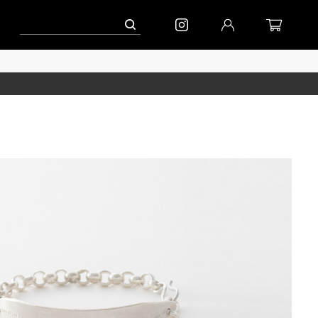
ーン」
到着(8/7)｜eb.a.gos
予約│「エッグジャケット GREY」