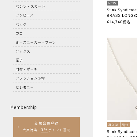
NEW
パンツ・スカート
Stink Syndicate
ワンピース
BRASS LONG
スティンクシン
¥
14,740
税込
バッグ
カゴ
靴・スニーカー・ブーツ
ソックス
帽子
財布・ポーチ
ファッション小物
セレモニー
Membership
新規会員登録
再入荷
別注
3%
会員特典：
ポイント還元
Stink Syndicate