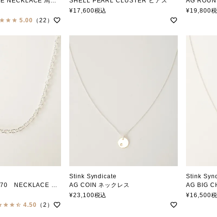
ECKLACE 馬蹄ネックレス
SHELL PEARL CLUSTER ピアス
AG ROU
ジケート
スティンクシンジケート
スティン
¥
17,600
税込
¥
19,800
5.00
（22）
Stink Syndicate
Stink Syn
0 NECKLACE ネックレス
AG COIN ネックレス
AG BIG 
ジケート
スティンクシンジケート
スティン
¥
23,100
税込
¥
16,500
4.50
（2）