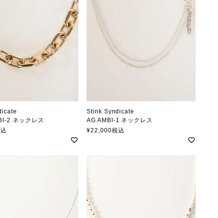
dicate
Stink Syndicate
BI-2 ネックレス
AG AMBI-1 ネックレス
クシンジケート
スティンクシンジケート
税込
¥
22,000
税込