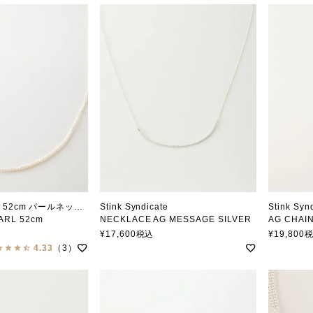
Stink Syndicate 52cm パールネックレス
Stink Syndicate
Stink Syn
ARL 52cm
NECKLACE AG MESSAGE SILVER
AG CHAI
ジケート
スティンクシンジケート
スティン
¥
17,600
税込
¥
19,800
4.33
（3）