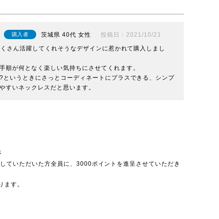
茨城県
40代
女性
投稿日
2021/10/21
購入者
、たくさん活躍してくれそうなデザインに惹かれて購入しまし
手順が何となく楽しい気持ちにさせてくれます。

?というときにさっとコーディネートにプラスできる、シンプ
やすいネックレスだと思います。
呈
投稿していただいた方全員に、3000ポイントを進呈させていただき
ります。