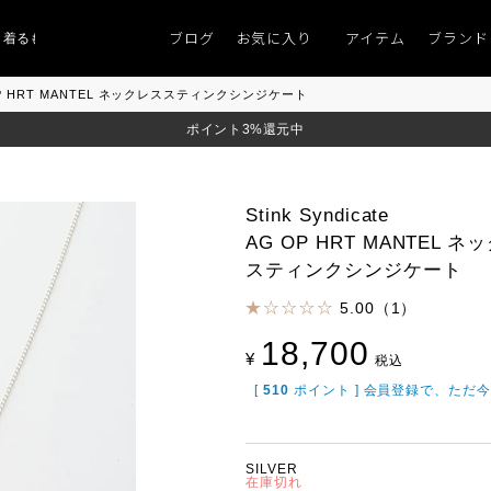
ブログ
お気に入り
アイテム
ブランド
ものがない」
「キレイなニット」
ポイント9％「マンスリーポイントキャン
 AG OP HRT MANTEL ネックレススティンクシンジケート
ポイント3%還元中
Stink Syndicate
AG OP HRT MANTEL 
スティンクシンジケート
5.00（1）
18,700
¥
税込
[
510
ポイント ] 会員登録で、ただ
SILVER
在庫切れ