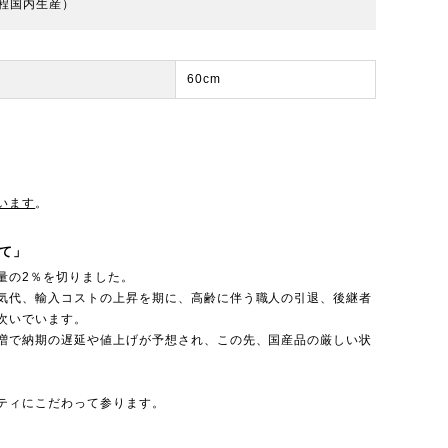
程国内生産）
60cm
います
。
て」
量の2％を切りました。
気代、輸入コストの上昇を期に、高齢に伴う職人の引退、後継者
次いでいます。
増で納期の遅延や値上げが予想され、この先、国産品の厳しい状
ティにこだわって参ります。