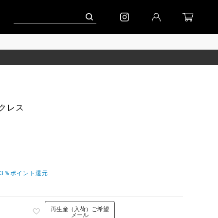
ペーン」
到着｜2026AW「シフォンニット」
到着｜2026AW「マガジン」
ネックレス
今3％ポイント還元
再生産（入荷）ご希望
メール