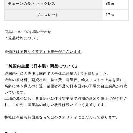
チェーンの長さ ネックレス
80㎝
ブレスレット
17㎝
商品についてのお問い合わせ
＊返品特約について
※
価格は予告なく変更する場合がございます
。
「純国内生産（日本製）商品について」
純国内生産の洋服は国内での全体流通量の2％を切りました。
近年の原材料、副資材料、輸送費、電気代、輸入コストの上昇を期に、
高齢に伴う職人の引退、後継者不足で日本国内の工場の自主廃業が相次
いでいます。
工場の減少における集約化に伴う需要増で納期の遅延や値上げが予想さ
れ、この先、国産品の厳しい状況は続いていく見通しです。
弊社は今後も純国産ならではのクオリティにこだわって参ります。