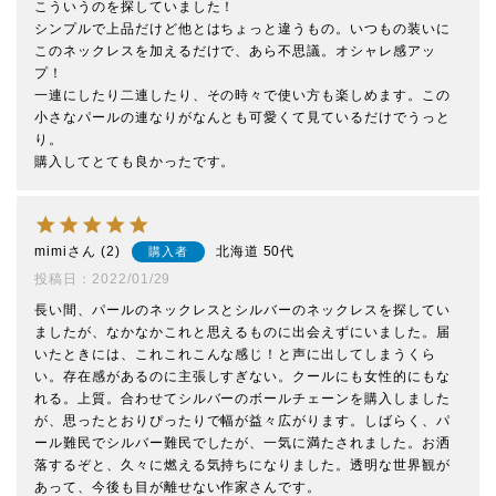
こういうのを探していました！

シンプルで上品だけど他とはちょっと違うもの。いつもの装いに
このネックレスを加えるだけで、あら不思議。オシャレ感アッ
プ！

一連にしたり二連したり、その時々で使い方も楽しめます。この
小さなパールの連なりがなんとも可愛くて見ているだけでうっと
り。

購入してとても良かったです。
mimi
2
北海道
50代
購入者
投稿日
2022/01/29
長い間、パールのネックレスとシルバーのネックレスを探してい
ましたが、なかなかこれと思えるものに出会えずにいました。届
いたときには、これこれこんな感じ！と声に出してしまうくら
い。存在感があるのに主張しすぎない。クールにも女性的にもな
れる。上質。合わせてシルバーのボールチェーンを購入しました
が、思ったとおりぴったりで幅が益々広がります。しばらく、パ
ール難民でシルバー難民でしたが、一気に満たされました。お洒
落するぞと、久々に燃える気持ちになりました。透明な世界観が