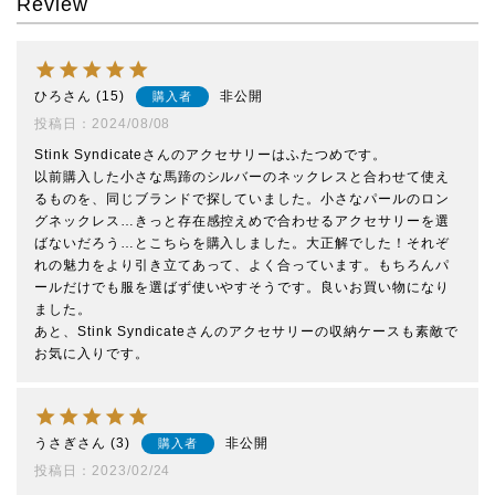
Review
ひろ
15
非公開
購入者
投稿日
2024/08/08
Stink Syndicateさんのアクセサリーはふたつめです。

以前購入した小さな馬蹄のシルバーのネックレスと合わせて使え
るものを、同じブランドで探していました。小さなパールのロン
グネックレス…きっと存在感控えめで合わせるアクセサリーを選
ばないだろう…とこちらを購入しました。大正解でした！それぞ
れの魅力をより引き立てあって、よく合っています。もちろんパ
ールだけでも服を選ばず使いやすそうです。良いお買い物になり
ました。

あと、Stink Syndicateさんのアクセサリーの収納ケースも素敵で
お気に入りです。
うさぎ
3
非公開
購入者
投稿日
2023/02/24