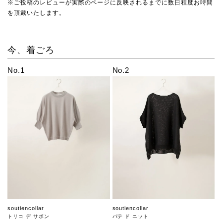
※ご投稿のレビューが実際のページに反映されるまでに数日程度お時間
を頂戴いたします。
今、着ごろ
No.1
No.2
soutiencollar
soutiencollar
トリコ デ サボン
パテ ド ニット