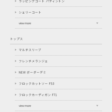
ラッピングコート パディントン
シェリーコート
view more
トップス
マルチスリーブ
フレンチメランジェ
NEW ボーダーデミ
フロックカットソー F53
フロックカーディガン F71
view more