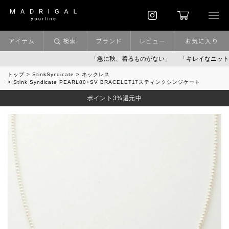
アイテム
検索
ブランド
レビュー
お気に入り
「急に秋、着るものがない」
「キレイなニット」
ポ
トップ
StinkSyndicate
ネックレス
Stink Syndicate PEARL80+SV BRACELET17スティンクシンジケート
ポイント3%還元中