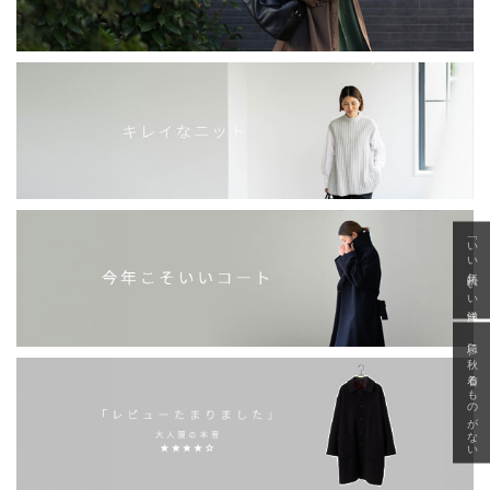
「いい年齢 いい洋服」
急に秋、着るものがない