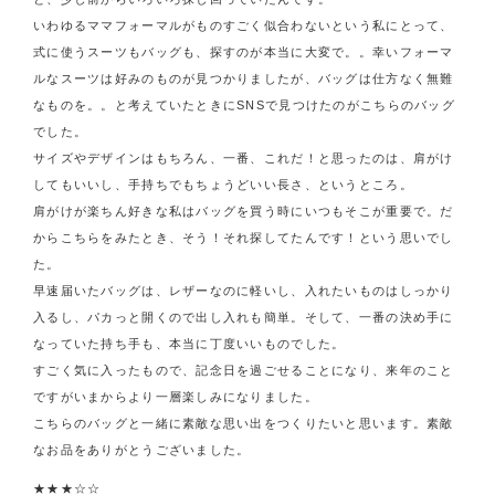
いわゆるママフォーマルがものすごく似合わないという私にとって、
式に使うスーツもバッグも、探すのが本当に大変で。。幸いフォーマ
ルなスーツは好みのものが見つかりましたが、バッグは仕方なく無難
なものを。。と考えていたときにSNSで見つけたのがこちらのバッグ
でした。
サイズやデザインはもちろん、一番、これだ！と思ったのは、肩がけ
してもいいし、手持ちでもちょうどいい長さ、というところ。
肩がけが楽ちん好きな私はバッグを買う時にいつもそこが重要で。だ
からこちらをみたとき、そう！それ探してたんです！という思いでし
た。
早速届いたバッグは、レザーなのに軽いし、入れたいものはしっかり
入るし、パカっと開くので出し入れも簡単。そして、一番の決め手に
なっていた持ち手も、本当に丁度いいものでした。
すごく気に入ったもので、記念日を過ごせることになり、来年のこと
ですがいまからより一層楽しみになりました。
こちらのバッグと一緒に素敵な思い出をつくりたいと思います。素敵
なお品をありがとうございました。
★★★☆☆