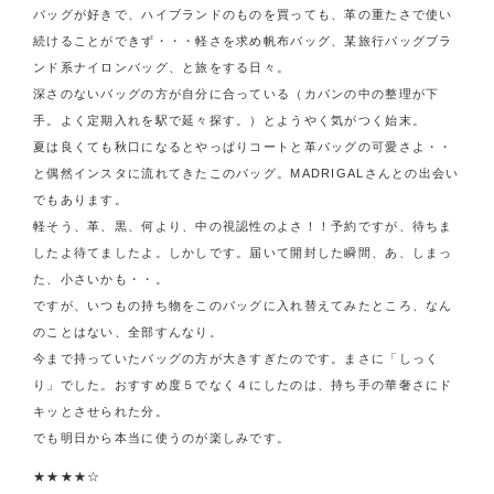
バッグが好きで、ハイブランドのものを買っても、革の重たさで使い
続けることができず・・・軽さを求め帆布バッグ、某旅行バッグブラ
ンド系ナイロンバッグ、と旅をする日々。
深さのないバッグの方が自分に合っている（カバンの中の整理が下
手。よく定期入れを駅で延々探す。）とようやく気がつく始末。
夏は良くても秋口になるとやっぱりコートと革バッグの可愛さよ・・
と偶然インスタに流れてきたこのバッグ。MADRIGALさんとの出会い
でもあります。
軽そう、革、黒、何より、中の視認性のよさ！！予約ですが、待ちま
したよ待てましたよ。しかしです。届いて開封した瞬間、あ、しまっ
た、小さいかも・・。
ですが、いつもの持ち物をこのバッグに入れ替えてみたところ、なん
のことはない、全部すんなり。
今まで持っていたバッグの方が大きすぎたのです。まさに「しっく
り」でした。おすすめ度５でなく４にしたのは、持ち手の華奢さにド
キッとさせられた分。
でも明日から本当に使うのが楽しみです。
★★★★☆