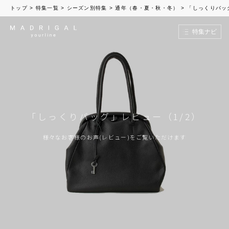
トップ
>
特集一覧
>
シーズン別特集
>
通年（春・夏・秋・冬）
>
「しっくりバッ
特集ナビ
「しっくりバッグ」レビュー（1/2）
様々なお客様のお声(レビュー)をご覧いただけます