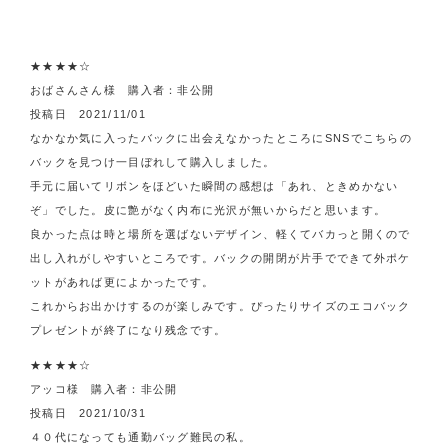
★★★★☆
おばさんさん様 購入者：非公開
投稿日 2021/11/01
なかなか気に入ったバックに出会えなかったところにSNSでこちらの
バックを見つけ一目ぼれして購入しました。
手元に届いてリボンをほどいた瞬間の感想は「あれ、ときめかない
ぞ」でした。皮に艶がなく内布に光沢が無いからだと思います。
良かった点は時と場所を選ばないデザイン、軽くてバカっと開くので
出し入れがしやすいところです。バックの開閉が片手でできて外ポケ
ットがあれば更によかったです。
これからお出かけするのが楽しみです。ぴったりサイズのエコバック
プレゼントが終了になり残念です。
★★★★☆
アッコ様 購入者：非公開
投稿日 2021/10/31
４０代になっても通勤バッグ難民の私。