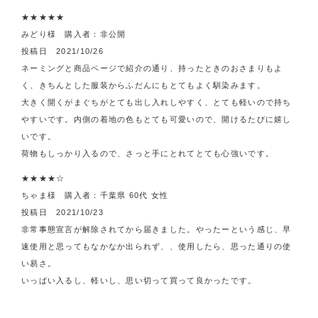
★★★★★
みどり様 購入者：非公開
投稿日 2021/10/26
ネーミングと商品ページで紹介の通り、持ったときのおさまりもよ
く、きちんとした服装からふだんにもとてもよく馴染みます。
大きく開くがまぐちがとても出し入れしやすく、とても軽いので持ち
やすいです。内側の着地の色もとても可愛いので、開けるたびに嬉し
いです。
荷物もしっかり入るので、さっと手にとれてとても心強いです。
★★★★☆
ちゃま様 購入者：千葉県 60代 女性
投稿日 2021/10/23
非常事態宣言が解除されてから届きました。やったーという感じ、早
速使用と思ってもなかなか出られず、、使用したら、思った通りの使
い易さ。
いっぱい入るし、軽いし、思い切って買って良かったです。