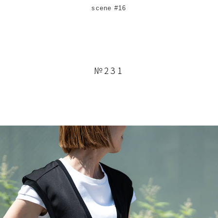
scene #16
№231