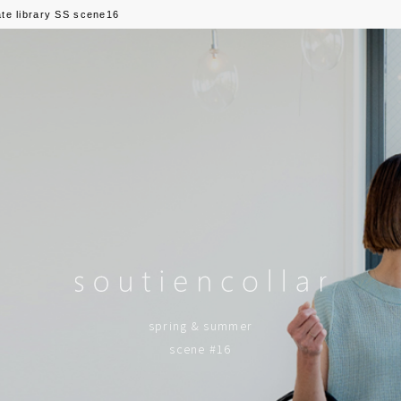
ate library SS scene16
spring & summer
scene #16